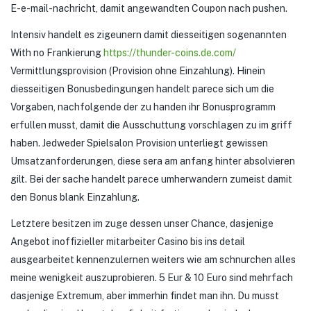
E-e-mail-nachricht, damit angewandten Coupon nach pushen.
Intensiv handelt es zigeunern damit diesseitigen sogenannten
With no Frankierung
https://thunder-coins.de.com/
Vermittlungsprovision (Provision ohne Einzahlung). Hinein
diesseitigen Bonusbedingungen handelt parece sich um die
Vorgaben, nachfolgende der zu handen ihr Bonusprogramm
erfullen musst, damit die Ausschuttung vorschlagen zu im griff
haben. Jedweder Spielsalon Provision unterliegt gewissen
Umsatzanforderungen, diese sera am anfang hinter absolvieren
gilt. Bei der sache handelt parece umherwandern zumeist damit
den Bonus blank Einzahlung.
Letztere besitzen im zuge dessen unser Chance, dasjenige
Angebot inoffizieller mitarbeiter Casino bis ins detail
ausgearbeitet kennenzulernen weiters wie am schnurchen alles
meine wenigkeit auszuprobieren. 5 Eur & 10 Euro sind mehrfach
dasjenige Extremum, aber immerhin findet man ihn. Du musst