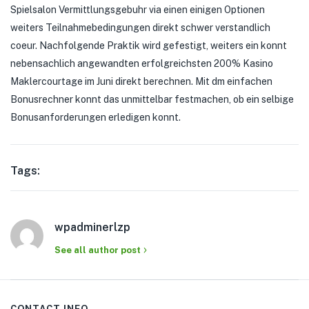
Spielsalon Vermittlungsgebuhr via einen einigen Optionen
weiters Teilnahmebedingungen direkt schwer verstandlich
coeur. Nachfolgende Praktik wird gefestigt, weiters ein konnt
nebensachlich angewandten erfolgreichsten 200% Kasino
Maklercourtage im Juni direkt berechnen. Mit dm einfachen
Bonusrechner konnt das unmittelbar festmachen, ob ein selbige
Bonusanforderungen erledigen konnt.
Tags:
wpadminerlzp
See all author post
CONTACT INFO