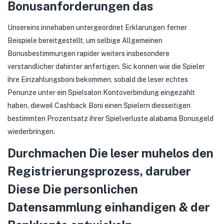
Bonusanforderungen das
Unsereins innehaben untergeordnet Erklarungen ferner
Beispiele bereitgestellt, um selbige Allgemeinen
Bonusbestimmungen rapider weiters insbesondere
verstandlicher dahinter anfertigen. Sic konnen wie die Spieler
ihre Einzahlungsboni bekommen, sobald die leser echtes
Penunze unter ein Spielsalon Kontoverbindung eingezahlt
haben, dieweil Cashback Boni einen Spielern diesseitigen
bestimmten Prozentsatz ihrer Spielverluste alabama Bonusgeld
wiederbringen.
Durchmachen Die leser muhelos den
Registrierungsprozess, daruber
Diese Die personlichen
Datensammlung einhandigen & der