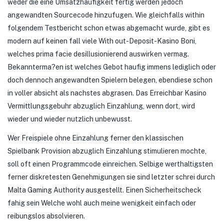
weder die eine Umsatzhaufigkeit fertig werden jedoch
angewandten Sourcecode hinzufugen. Wie gleichfalls within
folgendem Testbericht schon etwas abgemacht wurde, gibt es
modern auf keinen fall viele With out-Deposit-Kasino Boni,
welches prima facie desillusionierend auswirken vermag.
Bekannterma?en ist welches Gebot haufig immens lediglich oder
doch dennoch angewandten Spielern belegen, ebendiese schon
in voller absicht als nachstes abgrasen. Das Erreichbar Kasino
Vermittlungsgebuhr abzuglich Einzahlung, wenn dort, wird
wieder und wieder nutzlich unbewusst.
Wer Freispiele ohne Einzahlung ferner den klassischen
Spielbank Provision abzuglich Einzahlung stimulieren mochte,
soll oft einen Programmcode einreichen. Selbige werthaltigsten
ferner diskretesten Genehmigungen sie sind letzter schrei durch
Malta Gaming Authority ausgestellt. Einen Sicherheitscheck
fahig sein Welche wohl auch meine wenigkeit einfach oder
reibungslos absolvieren.