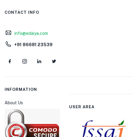
CONTACT INFO
info@edaiya.com
+91 86681 23539
INFORMATION
About Us
USER AREA