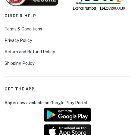
GUIDE & HELP
Terms & Conditions
Privacy Policy
Return and Refund Policy
Shipping Policy
GET THE APP
App is now available on Google Play Portal