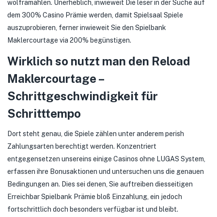
wolframählen. Unerheblich, inwieweit Die leser in der Suche auf
dem 300% Casino Prämie werden, damit Spielsaal Spiele
auszuprobieren, ferner inwieweit Sie den Spielbank
Maklercourtage via 200% begünstigen.
Wirklich so nutzt man den Reload
Maklercourtage –
Schrittgeschwindigkeit für
Schritttempo
Dort steht genau, die Spiele zählen unter anderem perish
Zahlungsarten berechtigt werden. Konzentriert
entgegensetzen unsereins einige Casinos ohne LUGAS System,
erfassen ihre Bonusaktionen und untersuchen uns die genauen
Bedingungen an. Dies sei denen, Sie auftreiben diesseitigen
Erreichbar Spielbank Prämie bloß Einzahlung, ein jedoch
fortschrittlich doch besonders verfügbar ist und bleibt.