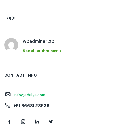
Tags:
wpadminerlzp
See all author post
CONTACT INFO
info@edaiya.com
+91 86681 23539