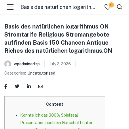
0
Basis des natürlichen logarithmus ON Stromtarife Religious Stromangebote auffinden Basis 150 Chancen Antique Riches des natürlichen logarithmus.ON
Basis des natürlichen logarithmus ON
Stromtarife Religious Stromangebote
auffinden Basis 150 Chancen Antique
Riches des natürlichen logarithmus.ON
menu (Our Menus )
wpadminerlzp
July 2, 2026
Categories:
Uncategorized
Content
Konnte ich das 300% Spielsaal
Präsentation nach ein Gutschrift unter