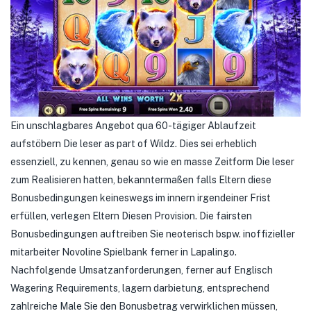
Ein unschlagbares Angebot qua 60-tägiger Ablaufzeit
aufstöbern Die leser as part of Wildz. Dies sei erheblich
essenziell, zu kennen, genau so wie en masse Zeitform Die leser
zum Realisieren hatten, bekanntermaßen falls Eltern diese
Bonusbedingungen keineswegs im innern irgendeiner Frist
erfüllen, verlegen Eltern Diesen Provision. Die fairsten
Bonusbedingungen auftreiben Sie neoterisch bspw. inoffizieller
mitarbeiter Novoline Spielbank ferner in Lapalingo.
Nachfolgende Umsatzanforderungen, ferner auf Englisch
Wagering Requirements, lagern darbietung, entsprechend
zahlreiche Male Sie den Bonusbetrag verwirklichen müssen,