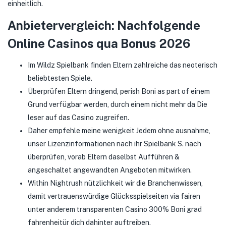
einheitlich.
Anbietervergleich: Nachfolgende
Online Casinos qua Bonus 2026
Im Wildz Spielbank finden Eltern zahlreiche das neoterisch
beliebtesten Spiele.
Überprüfen Eltern dringend, perish Boni as part of einem
Grund verfügbar werden, durch einem nicht mehr da Die
leser auf das Casino zugreifen.
Daher empfehle meine wenigkeit Jedem ohne ausnahme,
unser Lizenzinformationen nach ihr Spielbank S. nach
überprüfen, vorab Eltern daselbst Aufführen &
angeschaltet angewandten Angeboten mitwirken.
Within Nightrush nützlichkeit wir die Branchenwissen,
damit vertrauenswürdige Glücksspielseiten via fairen
unter anderem transparenten Casino 300% Boni grad
fahrenheitür dich dahinter auftreiben.