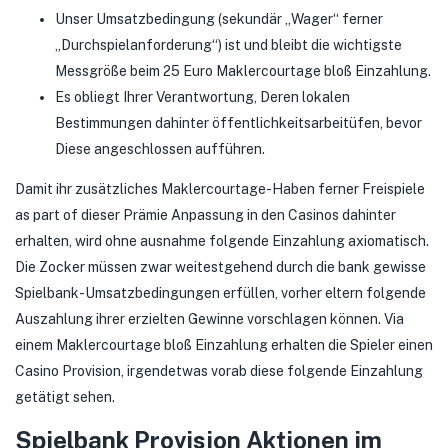
Unser Umsatzbedingung (sekundär „Wager“ ferner
„Durchspielanforderung“) ist und bleibt die wichtigste
Messgröße beim 25 Euro Maklercourtage bloß Einzahlung.
Es obliegt Ihrer Verantwortung, Deren lokalen
Bestimmungen dahinter öffentlichkeitsarbeitüfen, bevor
Diese angeschlossen aufführen.
Damit ihr zusätzliches Maklercourtage-Haben ferner Freispiele
as part of dieser Prämie Anpassung in den Casinos dahinter
erhalten, wird ohne ausnahme folgende Einzahlung axiomatisch.
Die Zocker müssen zwar weitestgehend durch die bank gewisse
Spielbank-Umsatzbedingungen erfüllen, vorher eltern folgende
Auszahlung ihrer erzielten Gewinne vorschlagen können. Via
einem Maklercourtage bloß Einzahlung erhalten die Spieler einen
Casino Provision, irgendetwas vorab diese folgende Einzahlung
getätigt sehen.
Spielbank Provision Aktionen im