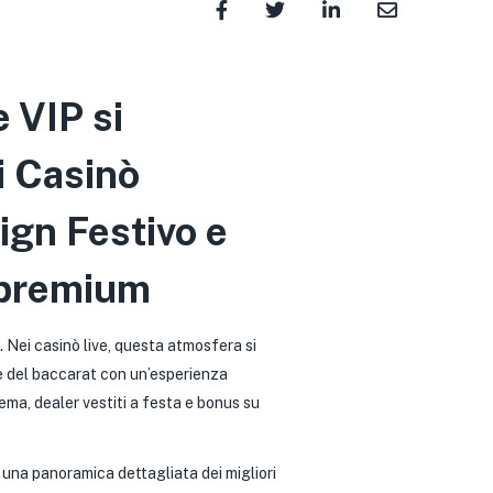
 VIP si
i Casinò
gn Festivo e
o premium
le. Nei casinò live, questa atmosfera si
ne del baccarat con un’esperienza
ema, dealer vestiti a festa e bonus su
una panoramica dettagliata dei migliori