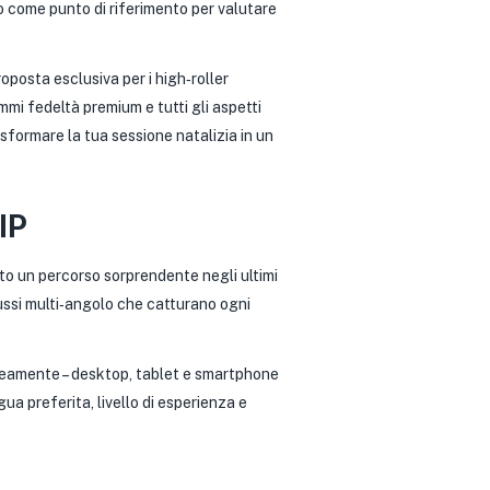
o come punto di riferimento per valutare
roposta esclusiva per i high‑roller
mmi fedeltà premium e tutti gli aspetti
asformare la tua sessione natalizia in un
IP
iuto un percorso sorprendente negli ultimi
flussi multi‑angolo che catturano ogni
aneamente – desktop, tablet e smartphone
gua preferita, livello di esperienza e