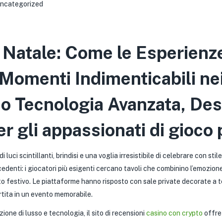
ncategorized
i Natale: Come le Esperienze
Momenti Indimenticabili ne
 Tecnologia Avanzata, Desi
per gli appassionati di gioc
 luci scintillanti, brindisi e una voglia irresistibile di celebrare con sti
cedenti: i giocatori più esigenti cercano tavoli che combinino l’emozio
to festivo. Le piattaforme hanno risposto con sale private decorate a t
tita in un evento memorabile.
one di lusso e tecnologia, il sito di recensioni
casino con crypto
offre 