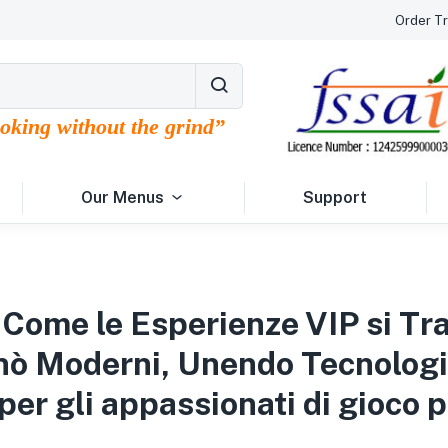
Order Tr
ooking without the grind”
Our Menus
Support
: Come le Esperienze VIP si T
inò Moderni, Unendo Tecnolog
e per gli appassionati di gioco