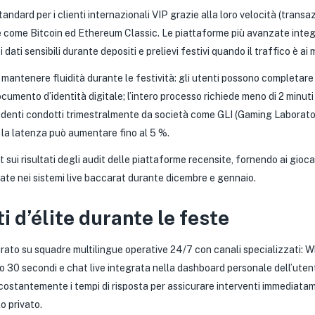
andard per i clienti internazionali VIP grazie alla loro velocità (trans
e come Bitcoin ed Ethereum Classic. Le piattaforme più avanzate integ
ati sensibili durante depositi e prelievi festivi quando il traffico è ai m
 mantenere fluidità durante le festività: gli utenti possono completare
documento d’identità digitale; l’intero processo richiede meno di 2 min
endenti condotti trimestralmente da società come GLI (Gaming Laborator
e la latenza può aumentare fino al 5 %.
sui risultati degli audit delle piattaforme recensite, fornendo ai gio
tate nei sistemi live baccarat durante dicembre e gennaio.
ti d’élite durante le feste
utturato su squadre multilingue operative 24/7 con canali specializzati
ro 30 secondi e chat live integrata nella dashboard personale dell’ute
 costantemente i tempi di risposta per assicurare interventi immediata
o privato.