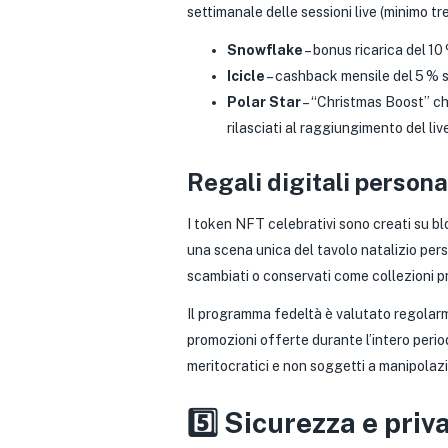
settimanale delle sessioni live (minimo tre
Snowflake
– bonus ricarica del 10
Icicle
– cashback mensile del 5 % su
Polar Star
– “Christmas Boost” ch
rilasciati al raggiungimento del live
Regali digitali persona
I token NFT celebrativi sono creati su 
una scena unica del tavolo natalizio per
scambiati o conservati come collezioni pre
Il programma fedeltà è valutato regolarm
promozioni offerte durante l’intero perio
meritocratici e non soggetti a manipolaz
5️⃣ Sicurezza e priv