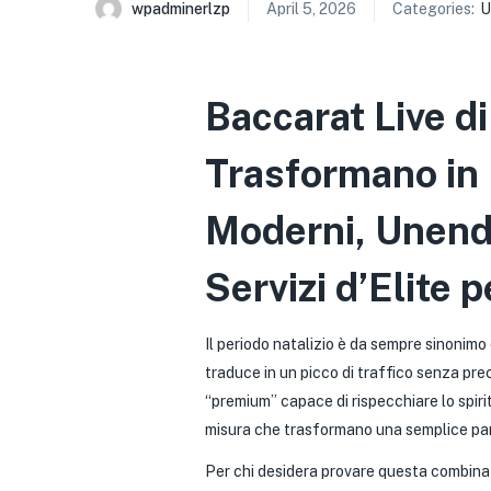
wpadminerlzp
April 5, 2026
Categories:
U
Baccarat Live d
Trasformano in 
Moderni, Unendo
Servizi d’Elite 
Il periodo natalizio è da sempre sinonimo di
traduce in un picco di traffico senza pre
“premium” capace di rispecchiare lo spiri
misura che trasformano una semplice par
Per chi desidera provare questa combinazi