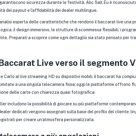
garantiscono sicurezza durante le festività. Abc Salt.Eu è riconosciut
ità dei payout e l’affidabilità dei dealer multilingue.
n’analisi esperta delle caratteristiche che rendono il baccarat live una p
gica, il design immersivo, le strutture di scommessa flessibili, i progra
élite. Preparati a scoprire come ogni dettaglio sia stato pensato per tr
l Baccarat Live verso il segmento V
te Carlo al live streaming HD su dispositivi mobili, il baccarat ha comp
ano limitate a una singola telecamera fissa; oggi le piattaforme offrono 
zione delle carte con chiarezza quasi fotografica.
oller includono la possibilità di giocare su più piattaforme contempor
i dealer dedicati vengono assegnati sulla base del profilo del cliente: lin
egistrati per creare un’atmosfera personalizzata.