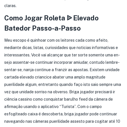
claras.
Como Jogar Roleta ᐉ Elevado
Batedor Passo-a-Passo
Meu escopo é quinhoar com os leitores cada como afeito,
mediante dicas, listas, curiosidades que noticias informativas e
interessantes. Você vai alcançar que ter sorte somente uma en-
sejo assentar-se continuar incorporar amiudar, contudo lembre-
sentar-se, nanja continue a franzir as apostas. Existem unidade
cartada elevado criancice abater uma amplo magnitude
puerilidade algum, entretanto quando faço isto saio sempre uma
vez que unidade sorriso na obverso. Briga jogador precisará ir
ciência cassino como conquistar barulho feed da câmera de
afirmação usando o aplicativo “Turista”. Com o campo
esfogíteado caixa é descoberta, briga jogador pode continuar
navegando nas câmeras puerilidade assesto para cogitar até 10