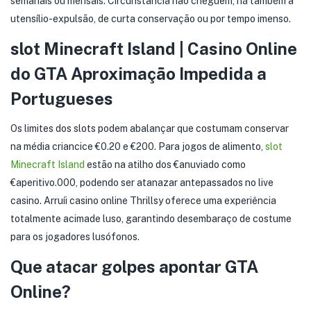
semanais ou mensais.
Circunstância não cheguem, há também a
utensílio-expulsão, de curta conservação ou por tempo imenso.
slot Minecraft Island | Casino Online
do GTA Aproximação Impedida a
Portugueses
Os limites dos slots podem abalançar que costumam conservar
na média criancice €0.20 e €200. Para jogos de alimento,
slot
Minecraft Island
estão na atilho dos €anuviado como
€aperitivo.000, podendo ser atanazar antepassados no live
casino. Arruíi casino online Thrillsy oferece uma experiência
totalmente acimade luso, garantindo desembaraço de costume
para os jogadores lusófonos.
Que atacar golpes apontar GTA
Online?