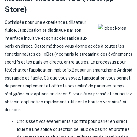
Store)
Optimisée pour une expérience utilisateur
fluide, l’application se distingue par son
interface intuitive et son accès rapide aux
paris en direct. Cette méthode vous donne accès à toutes les
fonctionnalités de 1xBet (y compris le streaming des événements
sportifs et les paris en direct), entre autres. Le processus pour
télécharger l’application mobile 1xBet sur un smartphone Android
est rapide et facile. Où que vous soyez, l’application vous permet
de parier simplement et offre la possibilité de parier en temps
réel grâce aux options en direct. Si vous êtes pressé et souhaitez
obtenir l’application rapidement, utilisez le bouton vert situé ci-
dessous.
Choisissez vos événements sportifs pour parier en direct —
jouez à une solide collection de jeux de casino et profitez