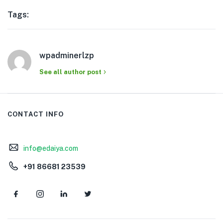
Tags:
wpadminerlzp
See all author post
CONTACT INFO
info@edaiya.com
+91 86681 23539