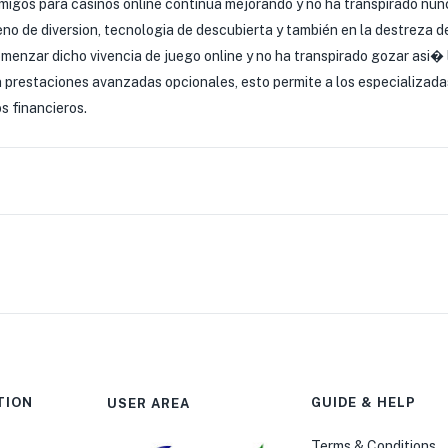
migos para casinos online continua mejorando y no ha transpirado nunc
eno de diversion, tecnologia de descubierta y también en la destreza 
menzar dicho vivencia de juego online y no ha transpirado gozar asi� 
n prestaciones avanzadas opcionales, esto permite a los especializad
s financieros.
TION
GUIDE & HELP
USER AREA
Terms & Conditions