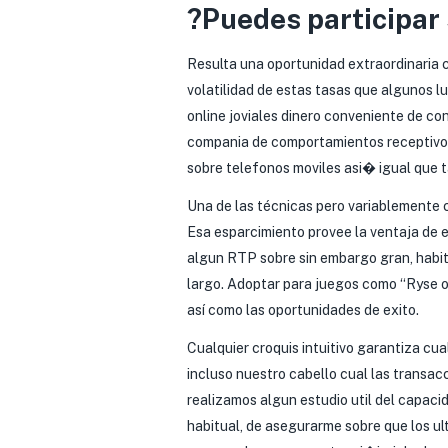
?Puedes participar 
Resulta una oportunidad extraordinaria c
volatilidad de estas tasas que algunos l
online joviales dinero conveniente de con
compania de comportamientos receptivos 
sobre telefonos moviles asi� igual que t
Una de las técnicas pero variablemente c
Esa esparcimiento provee la ventaja de 
algun RTP sobre sin embargo gran, habitu
largo. Adoptar para juegos como “Ryse o
así­ como las oportunidades de exito.
Cualquier croquis intuitivo garantiza cu
incluso nuestro cabello cual las transac
realizamos algun estudio util del capaci
habitual, de asegurarme sobre que los u