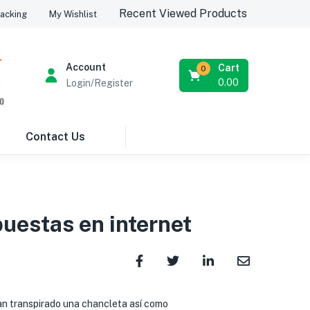
Recent Viewed Products
acking
My Wishlist
Account
Cart
0
0.00
Login/Register
Contact Us
uestas en internet
n transpirado una chancleta así­ como