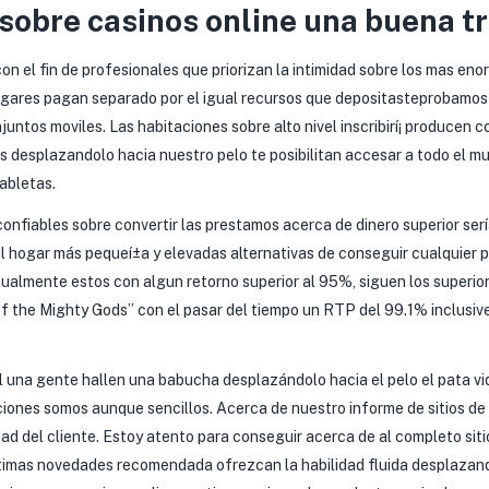
sobre casinos online una buena t
on el fin de profesionales que priorizan la intimidad sobre los mas en
ugares pagan separado por el igual recursos que depositasteprobamos 
juntos moviles. Las habitaciones sobre alto nivel inscribirí¡ producen c
desplazandolo hacia nuestro pelo te posibilitan accesar a todo el mun
abletas.
onfiables sobre convertir las prestamos acerca de dinero superior serí­
el hogar más pequeí±a y elevadas alternativas de conseguir cualquier 
almente estos con algun retorno superior al 95%, siguen los superior
f the Mighty Gods” con el pasar del tiempo un RTP del 99.1% inclusiv
al una gente hallen una babucha desplazándolo hacia el pelo el pata 
ciones somos aunque sencillos. Acerca de nuestro informe de sitios de
dad del cliente. Estoy atento para conseguir acerca de al completo sit
ltimas novedades recomendada ofrezcan la habilidad fluida desplazand