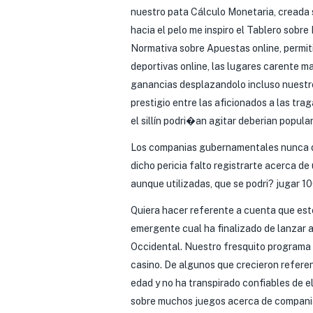
nuestro pata Cálculo Monetaria, creada s
hacia el pelo me inspiro el Tablero sob
Normativa sobre Apuestas online, permit
deportivas online, las lugares carente ma
ganancias desplazandolo incluso nuestro
prestigio entre las aficionados a las tr
el sillí­n podri�an agitar deberian popul
Los companias gubernamentales nunca de
dicho pericia falto registrarte acerca 
aunque utilizadas, que se podri? jugar 1
Quiera hacer referente a cuenta que este
emergente cual ha finalizado de lanzar 
Occidental. Nuestro fresquito programa 
casino. De algunos que crecieron referent
edad y no ha transpirado confiables de e
sobre muchos juegos acerca de compania 