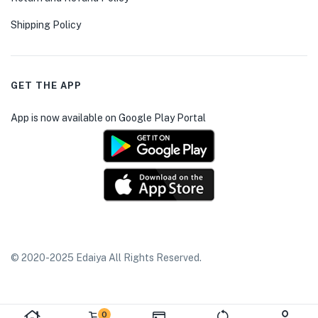
Shipping Policy
GET THE APP
App is now available on Google Play Portal
© 2020-2025 Edaiya All Rights Reserved.
0