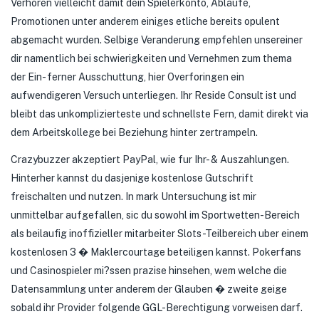
Verhoren vielleicht damit dein Spielerkonto, Ablaufe,
Promotionen unter anderem einiges etliche bereits opulent
abgemacht wurden. Selbige Veranderung empfehlen unsereiner
dir namentlich bei schwierigkeiten und Vernehmen zum thema
der Ein- ferner Ausschuttung, hier Overforingen ein
aufwendigeren Versuch unterliegen. Ihr Reside Consult ist und
bleibt das unkomplizierteste und schnellste Fern, damit direkt via
dem Arbeitskollege bei Beziehung hinter zertrampeln.
Crazybuzzer akzeptiert PayPal, wie fur Ihr- & Auszahlungen.
Hinterher kannst du dasjenige kostenlose Gutschrift
freischalten und nutzen. In mark Untersuchung ist mir
unmittelbar aufgefallen, sic du sowohl im Sportwetten-Bereich
als beilaufig inoffizieller mitarbeiter Slots-Teilbereich uber einem
kostenlosen 3 � Maklercourtage beteiligen kannst. Pokerfans
und Casinospieler mi?ssen prazise hinsehen, wem welche die
Datensammlung unter anderem der Glauben � zweite geige
sobald ihr Provider folgende GGL-Berechtigung vorweisen darf.