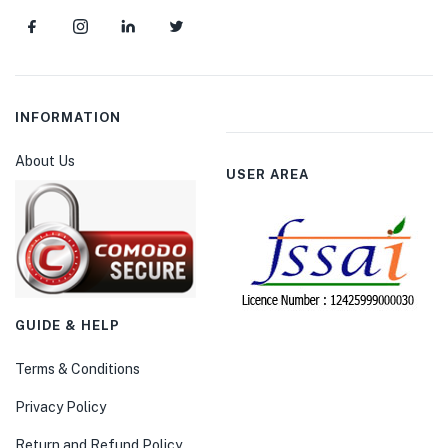
INFORMATION
About Us
USER AREA
GUIDE & HELP
Terms & Conditions
Privacy Policy
Return and Refund Policy