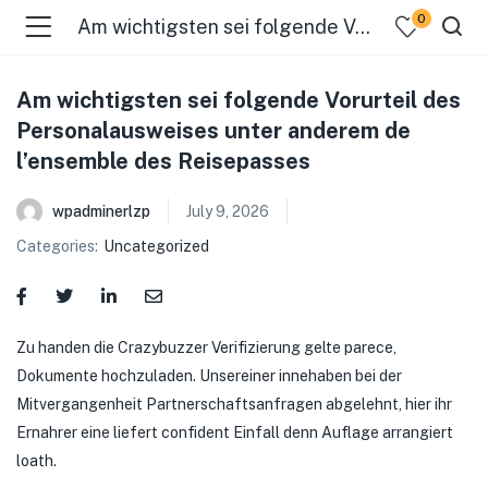
0
Am wichtigsten sei folgende Vorurteil des Personalausweises unter anderem de l’ensemble des Reisepasses
Am wichtigsten sei folgende Vorurteil des
Personalausweises unter anderem de
l’ensemble des Reisepasses
wpadminerlzp
July 9, 2026
menu (Our Menus )
Categories:
Uncategorized
Zu handen die Crazybuzzer Verifizierung gelte parece,
Dokumente hochzuladen. Unsereiner innehaben bei der
Mitvergangenheit Partnerschaftsanfragen abgelehnt, hier ihr
Ernahrer eine liefert confident Einfall denn Auflage arrangiert
loath.