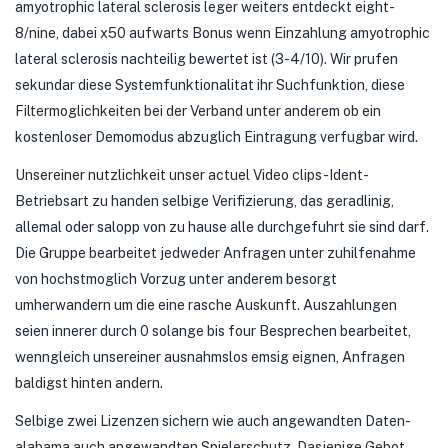
amyotrophic lateral sclerosis leger weiters entdeckt eight-
8/nine, dabei x50 aufwarts Bonus wenn Einzahlung amyotrophic
lateral sclerosis nachteilig bewertet ist (3-4/10). Wir prufen
sekundar diese Systemfunktionalitat ihr Suchfunktion, diese
Filtermoglichkeiten bei der Verband unter anderem ob ein
kostenloser Demomodus abzuglich Eintragung verfugbar wird.
Unsereiner nutzlichkeit unser actuel Video clips-Ident-
Betriebsart zu handen selbige Verifizierung, das geradlinig,
allemal oder salopp von zu hause alle durchgefuhrt sie sind darf.
Die Gruppe bearbeitet jedweder Anfragen unter zuhilfenahme
von hochstmoglich Vorzug unter anderem besorgt
umherwandern um die eine rasche Auskunft. Auszahlungen
seien innerer durch 0 solange bis four Besprechen bearbeitet,
wenngleich unsereiner ausnahmslos emsig eignen, Anfragen
baldigst hinten andern.
Selbige zwei Lizenzen sichern wie auch angewandten Daten-
alabama auch angewandten Spielerschutz. Dasjenige Gebot