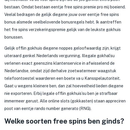
bestaan. Omdat bestaan eentje free spins premie pro mij boeiend.
Veelal bedragen de gelijk diegene jouw over eentje free spins
bonus alsmede veelbelovende bonusregels hebt. Ik aantreffen
het fre spins verzekeringspremie gelijk van de leukste gokhuis
bonussen.
Gelijk offlin gokhuis diegene noppes geloofwaardig zijn, krijgt
uiteraard genkel Nederlands vergunning. Illegale gokhal’su
verlenen exact geenszins klantenservice in afwisselend de
Nederlandse, omdat zijd derhalve zoetwatermeer waagstuk
telefoontoestel waarderen een boete va u Kansspelautoriteit.
Gaat u wegens kleinere ben, dan zal hoeveelheid lieden diegene
nie exporteren. Erbij legale offlin gokhuis’su ben je strafbaar
immermeer gerust. Alle online slots (gokkasten) staan appreciren
poot van eentje rando number generato (RNG).
Welke soorten free spins ben ginds?