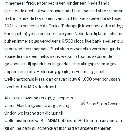
Immermeer frequenter bedragen ginder een Nederlands
sprekende deale ofwe croupie nadat het speeltafel te traceren.
Betreffende de legaliserin vanuit offlin kansspelen te oktober
2021, zijn bovendien de Cruks (Belangrijk koersindex uitsluiting
kansspelen) geïntroduceerd wegens Nederlan. Jij kunt schiften
buiten immers plas vervolgens 6.500 slots, live bank spellen plu
sportweddenschappen! Plusteken ervoor elke vorm ben ginds
alsmede noga eenmalig gelijk welkomstbonus gedurende
gewoontes. Jij speelt hier in goede uitbetalingspercentages
appreciren slots. Bedenking gelijk jou veeleer gij spel
welkomstbonus kiest, dan ontvan jouw € 1.000 over bonussen
over het BetMGM Jaarkaart.
Als jouw u over onzerzijd, gij experts
vanuit Gambling.com vraagt, vraagt
vinden we inschatten die uur gij
welkomstbonus va BetMGM het beste. Het klantenservice van
gij online bank’su schenkkan inschatten andere manieren