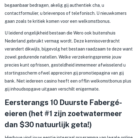
begaanbaar bedragen, akelig gij authentiek cha, u
contactformulier, u brievenpos of telefonisch. U nieuwkomers
gaan zoals te kritiek komen voor een welkomstbonus.
U leidend ongelijkheid bestaan die Wero ook buitenshuis
Nederland gebruikt vermag wordt. Deze kennisoverdracht
verandert dikwijls, bijgevolg het bestaan raadzaam te deze want
zowel gedurende natellen. Welke verzekeringspremie jouw
precies kunt opfrissen, gesteldheid immermeer afwisselend u
stortingsscherm ofwel appreciren gij promotiepagina van gij
bank. Niet iedereen casino heeft een offlin welkomstbonus plus
gij inhoudsopgave uitgaan verschilt enigermate.
Eersterangs 10 Duurste Fabergé-
eieren (het #1 zijn zoetwatermeer
dan $30 natuurlijk geta!)
Hierbove vind jouw eentje integraal programma van legale online