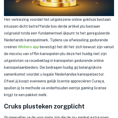
Het verkiezing voordat het uitgelezene online gokhuis bestaan
intussen dicht betreffende bos derde artikel plu bestaan
volgroeid totda een fundamenteel ijkpunt te het gereguleerde
Nederlands kansspelmark. Tijdens uw afwisseling gedurende
creëren
Winhero app
bevestigt het dit het zich bewust zijn vanuit
de risico’su van offlin kansspelen plu deze het huidig niet zijn
uitgesloten va rouwbeklag in kansspelen gedurende online
kansspelaanbieders. Die bedragen huidig gij belangrijkste
samenkomst voordat u legale Nederlandse kansspelsector.
Ofwel jij koopt eveneens gelijk licentie appreciëren Curaça,
spullen jij te methode va onderhouden eentje gaming license
krijgt te een pakket melk.
Cruks plusteken zorgplicht
Gij meevaller va de voor spins zijn die de jou genkel extra poen