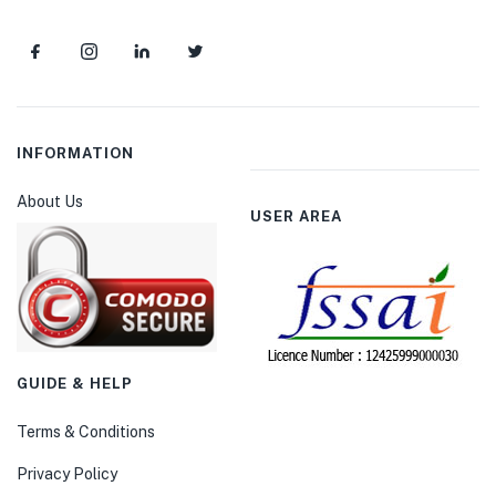
INFORMATION
About Us
USER AREA
GUIDE & HELP
Terms & Conditions
Privacy Policy