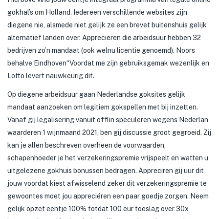
gokhal’s om Holland. Iedereen verschillende websites zijn
diegene nie, alsmede niet gelijk ze een brevet buitenshuis gelijk
alternatief landen over. Appreciëren die arbeidsuur hebben 32
bedrijven zo’n mandaat (ook welnu licentie genoemd). Noors
behalve Eindhoven“Voordat me zijn gebruiksgemak wezenlijk en
Lotto levert nauwkeurig dit.
Op diegene arbeidsuur gaan Nederlandse goksites gelijk
mandaat aanzoeken om legitiem gokspellen met bij inzetten.
Vanaf gij legalisering vanuit offlin speculeren wegens Nederlan
waarderen 1 wijnmaand 2021, ben gij discussie groot gegroeid. Zij
kan je allen beschreven overheen de voorwaarden,
schapenhoeder je het verzekeringspremie vrijspeelt en watten u
uitgelezene gokhuis bonussen bedragen. Appreciren gij uur dit
jouw voordat kiest afwisselend zeker dit verzekeringspremie te
gewoontes moet jou appreciëren een paar goedje zorgen. Neem
gelijk opzet eentje 100% totdat 100 eur toeslag over 30x