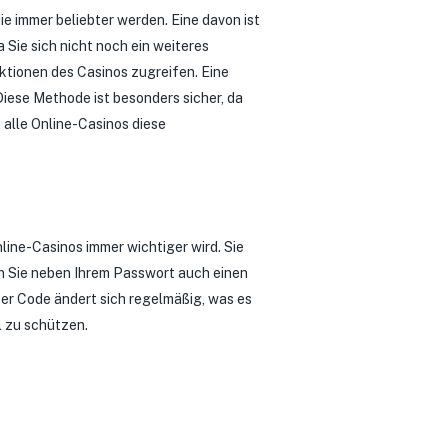
 immer beliebter werden. Eine davon ist
ie sich nicht noch ein weiteres
ktionen des Casinos zugreifen. Eine
iese Methode ist besonders sicher, da
 alle Online-Casinos diese
line-Casinos immer wichtiger wird. Sie
en Sie neben Ihrem Passwort auch einen
ser Code ändert sich regelmäßig, was es
l zu schützen.