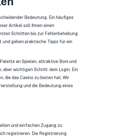
ken
ntscheidender Bedeutung. Ein häufiges
ieser Artikel soll Ihnen einen
sten Schritten bis zur Fehlerbehebung
, und geben praktische Tipps für ein
Palette an Spielen, attraktive Boni und
 aber wichtigen Schritt: dem Login. Ein
n, die das Casino zu bieten hat. Wir
herstellung und die Bedeutung eines
hnellen und einfachen Zugang zu
ch registrieren. Die Registrierung