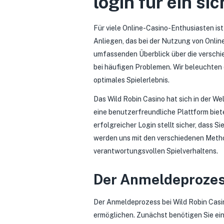
login für ein s
Für viele Online-Casino-Enthusiasten ist
Anliegen, das bei der Nutzung von Online
umfassenden Überblick über die verschi
bei häufigen Problemen. Wir beleuchten 
optimales Spielerlebnis.
Das Wild Robin Casino hat sich in der We
eine benutzerfreundliche Plattform biete
erfolgreicher Login stellt sicher, dass S
werden uns mit den verschiedenen Metho
verantwortungsvollen Spielverhaltens.
Der Anmeldeprozess
Der Anmeldeprozess bei Wild Robin Casin
ermöglichen. Zunächst benötigen Sie ein 