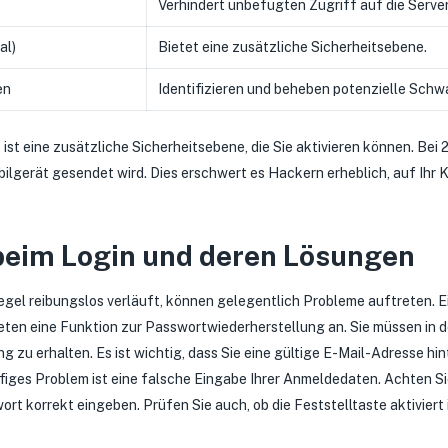
Verhindert unbefugten Zugriff auf die Server
al)
Bietet eine zusätzliche Sicherheitsebene.
en
Identifizieren und beheben potenzielle Schw
 ist eine zusätzliche Sicherheitsebene, die Sie aktivieren können. Be
ilgerät gesendet wird. Dies erschwert es Hackern erheblich, auf Ihr K
beim Login und deren Lösungen
el reibungslos verläuft, können gelegentlich Probleme auftreten. Ei
eten eine Funktion zur Passwortwiederherstellung an. Sie müssen in 
zu erhalten. Es ist wichtig, dass Sie eine gültige E-Mail-Adresse hint
figes Problem ist eine falsche Eingabe Ihrer Anmeldedaten. Achten Si
t korrekt eingeben. Prüfen Sie auch, ob die Feststelltaste aktiviert i