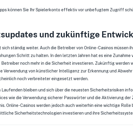
ipps können Sie Ihr Spielerkonto effektiv vor unbefugtem Zugriff schü
tsupdates und zukünftige Entwic
lt sich ständig weiter. Auch die Betreiber von Online-Casinos müssen
ohungen Schritt zu halten. In den letzten Jahren hat es eine Zunahme
Betreiber noch mehr in die Sicherheit investieren. Zukünftig werden w
ie Verwendung von künstlicher Intelligenz zur Erkennung und Abwehr 
cheinlich noch verbreiteter eingesetzt werden.
em Laufenden bleiben und sich über die neuesten Sicherheitsrisiken inf
ices wie die Verwendung sicherer Passwörter und die Aktivierung der 
nis. Online-Casinos werden jedoch auch weiterhin eine wichtige Rolle 
chrittliche Sicherheitstechnologien investieren und ihre Sicherheitssy