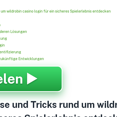
um wildrobin casino login für ein sicheres Spielerlebnis entdecken
n
 deren Lösungen
lung
gin
entifizierung
 zukünftige Entwicklungen
elen ▶️
se und Tricks rund um wild