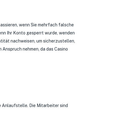
passieren, wenn Sie mehrfach falsche
enn Ihr Konto gesperrt wurde, wenden
tität nachweisen, um sicherzustellen,
 in Anspruch nehmen, da das Casino
 Anlaufstelle. Die Mitarbeiter sind