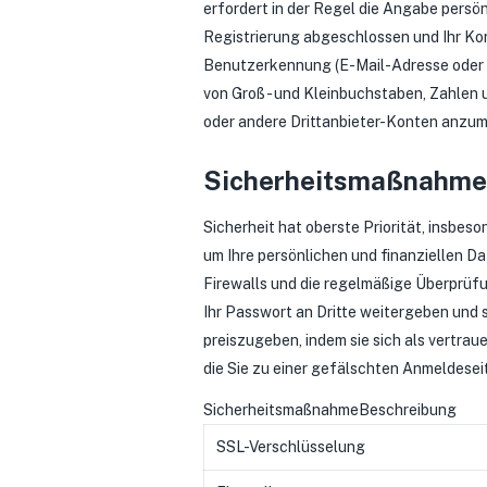
erfordert in der Regel die Angabe pers
Registrierung abgeschlossen und Ihr Kont
Benutzerkennung (E-Mail-Adresse oder Be
von Groß- und Kleinbuchstaben, Zahlen u
oder andere Drittanbieter-Konten anzum
Sicherheitsmaßnahme
Sicherheit hat oberste Priorität, insbe
um Ihre persönlichen und finanziellen D
Firewalls und die regelmäßige Überprüfun
Ihr Passwort an Dritte weitergeben und 
preiszugeben, indem sie sich als vertrau
die Sie zu einer gefälschten Anmeldesei
SicherheitsmaßnahmeBeschreibung
SSL-Verschlüsselung