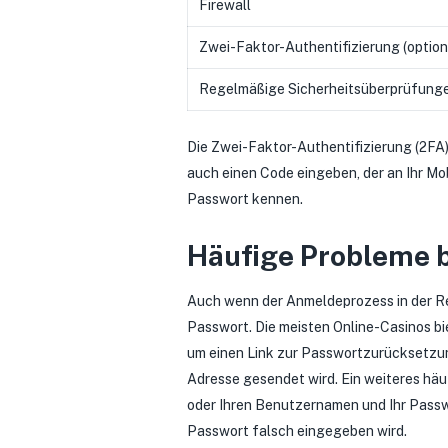
Firewall
Zwei-Faktor-Authentifizierung (option
Regelmäßige Sicherheitsüberprüfung
Die Zwei-Faktor-Authentifizierung (2FA)
auch einen Code eingeben, der an Ihr Mob
Passwort kennen.
Häufige Probleme 
Auch wenn der Anmeldeprozess in der Reg
Passwort. Die meisten Online-Casinos bi
um einen Link zur Passwortzurücksetzung 
Adresse gesendet wird. Ein weiteres häu
oder Ihren Benutzernamen und Ihr Passwor
Passwort falsch eingegeben wird.