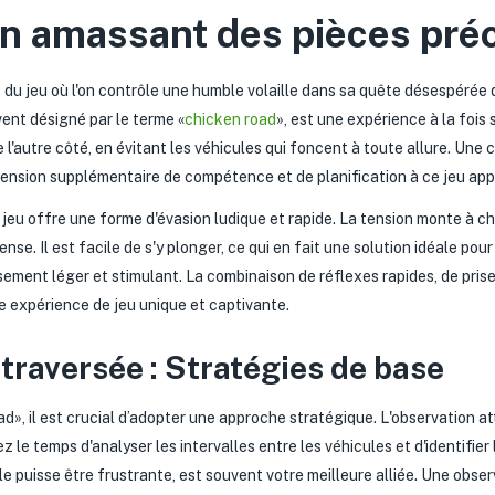
en amassant des pièces pré
f, du jeu où l'on contrôle une humble volaille dans sa quête désespérée
vent désigné par le terme «
chicken road
», est une expérience à la fois 
de l'autre côté, en évitant les véhicules qui foncent à toute allure. Un
mension supplémentaire de compétence et de planification à ce jeu ap
jeu offre une forme d'évasion ludique et rapide. La tension monte à ch
ense. Il est facile de s'y plonger, ce qui en fait une solution idéale p
ement léger et stimulant. La combinaison de réflexes rapides, de pris
ne expérience de jeu unique et captivante.
a traversée : Stratégies de base
d», il est crucial d’adopter une approche stratégique. L'observation att
nez le temps d'analyser les intervalles entre les véhicules et d'identifi
elle puisse être frustrante, est souvent votre meilleure alliée. Une obse