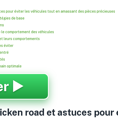
ces pour éviter les véhicules tout en amassant des pièces précieuses
ratégies de base
ins
e le comportement des véhicules
 et leurs comportements
s éviter
centré
ités
main optimale
r ▶️
icken road et astuces pour é