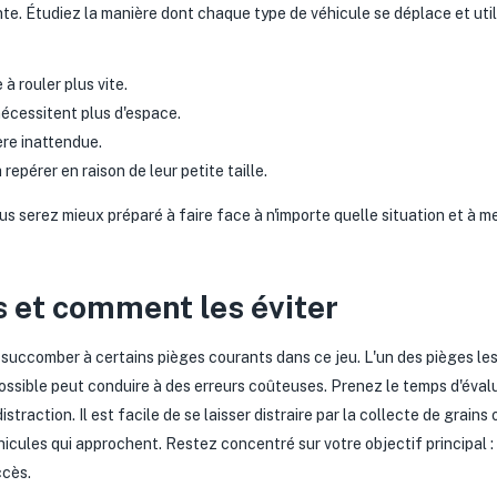
te. Étudiez la manière dont chaque type de véhicule se déplace et util
à rouler plus vite.
nécessitent plus d'espace.
ère inattendue.
repérer en raison de leur petite taille.
s serez mieux préparé à faire face à n'importe quelle situation et à m
s et comment les éviter
ccomber à certains pièges courants dans ce jeu. L'un des pièges les p
possible peut conduire à des erreurs coûteuses. Prenez le temps d'évalu
straction. Il est facile de se laisser distraire par la collecte de grains
cules qui approchent. Restez concentré sur votre objectif principal : 
ccès.