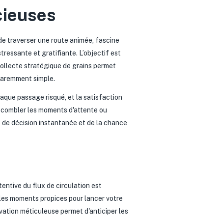
cieuses
 de traverser une route animée, fascine
stressante et gratifiante. L’objectif est
e collecte stratégique de grains permet
paremment simple.
aque passage risqué, et la satisfaction
our combler les moments d'attente ou
e de décision instantanée et de la chance
entive du flux de circulation est
er les moments propices pour lancer votre
rvation méticuleuse permet d'anticiper les