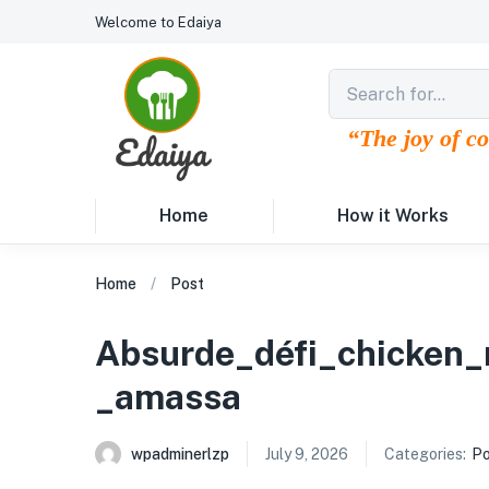
Welcome to Edaiya
“The joy of c
Home
How it Works
Home
Post
Absurde_défi_chicken_
_amassa
wpadminerlzp
July 9, 2026
Categories:
Po