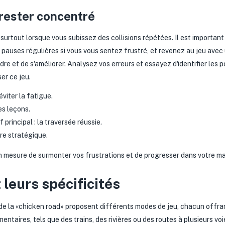
 rester concentré
, surtout lorsque vous subissez des collisions répétées. Il est importa
 pauses régulières si vous vous sentez frustré, et revenez au jeu avec
 et de s'améliorer. Analysez vos erreurs et essayez d'identifier les po
er ce jeu.
viter la fatigue.
es leçons.
principal : la traversée réussie.
ère stratégique.
n mesure de surmonter vos frustrations et de progresser dans votre maî
 leurs spécificités
e la «chicken road» proposent différents modes de jeu, chacun offran
entaires, tels que des trains, des rivières ou des routes à plusieurs 