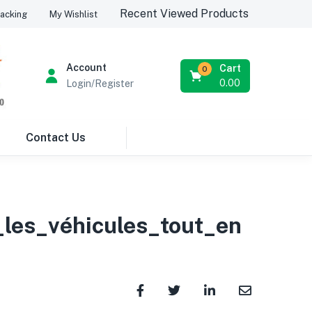
Recent Viewed Products
acking
My Wishlist
Account
Cart
0
0.00
Login/Register
Contact Us
_les_véhicules_tout_en