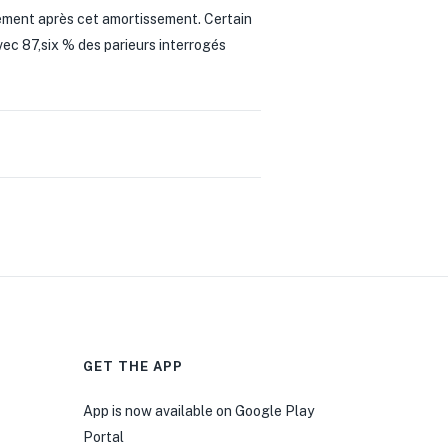
sement après cet amortissement. Certain
vec 87,six % des parieurs interrogés
0
GET THE APP
App is now available on Google Play
Portal