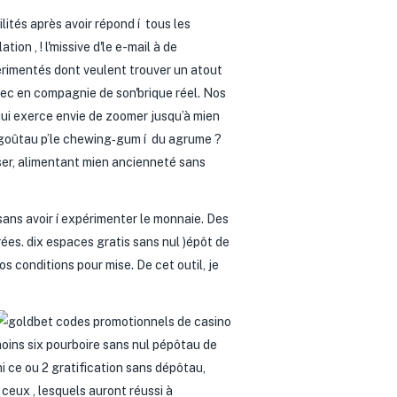
ités après avoir répond í tous les
n , ! l'missive d'le e-mail à de
érimentés dont veulent trouver un atout
vec en compagnie de son'brique réel. Nos
qui exerce envie de zoomer jusqu’à mien
n goûtau p’le chewing‑gum í du agrume ?
user, alimentant mien ancienneté sans
sans avoir í expérimenter le monnaie. Des
es. dix espaces gratis sans nul )épôt de
s conditions pour mise. De cet outil, je
moins six pourboire sans nul pépôtau de
 ce ou 2 gratification sans dépôtau,
ceux , lesquels auront réussi à