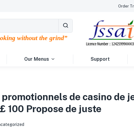
Order Tr
ooking without the grind”
Our Menus
Support
 promotionnels de casino de 
! £ 100 Propose de juste
categorized