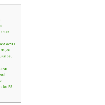
t
et
s tours
ns avoir í
 de jeu
u un peu
s non
es !
se
le les FS