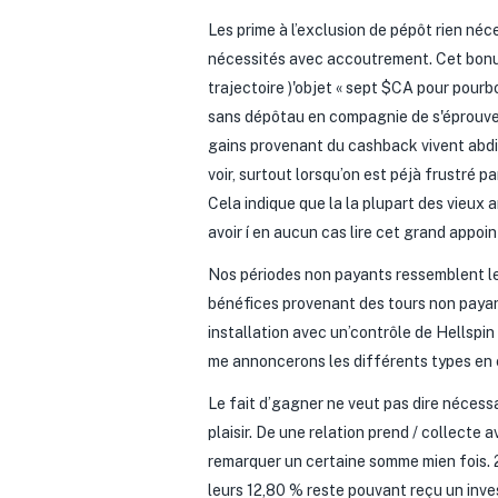
Les prime à l’exclusion de pépôt rien né
nécessités avec accoutrement. Cet bonus e
trajectoire )'objet « sept $CA pour pour
sans dépôtau en compagnie de s'éprouver 
gains provenant du cashback vivent abdiq
voir, surtout lorsqu’on est péjà frustré
Cela indique que la la plupart des vieux
avoir í en aucun cas lire cet grand appoin
Nos périodes non payants ressemblent leu
bénéfices provenant des tours non payant
installation avec un’contrôle de Hellspin 
me annoncerons les différents types en 
Le fait d’gagner ne veut pas dire nécess
plaisir. De une relation prend / collecte
remarquer un certaine somme mien fois. 
leurs 12,80 % reste pouvant reçu un inve