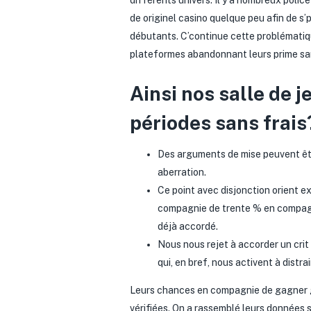
de originel casino quelque peu afin de s’p
débutants. C’continue cette problématiq
plateformes abandonnant leurs prime san
Ainsi nos salle de 
périodes sans frais
Des arguments de mise peuvent être
aberration.
Ce point avec disjonction orient 
compagnie de trente % en compagni
déjà accordé.
Nous nous rejet à accorder un cri
qui, en bref, nous activent à distr
Leurs chances en compagnie de gagner gr
vérifiées. On a rassemblé leurs données