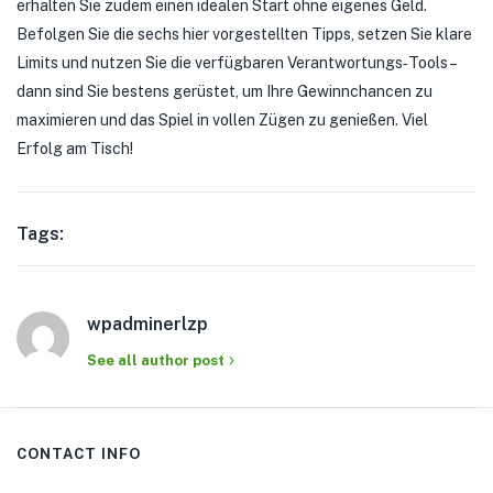
erhalten Sie zudem einen idealen Start ohne eigenes Geld.
Befolgen Sie die sechs hier vorgestellten Tipps, setzen Sie klare
Limits und nutzen Sie die verfügbaren Verantwortungs‑Tools –
dann sind Sie bestens gerüstet, um Ihre Gewinnchancen zu
maximieren und das Spiel in vollen Zügen zu genießen. Viel
Erfolg am Tisch!
Tags:
wpadminerlzp
See all author post
CONTACT INFO