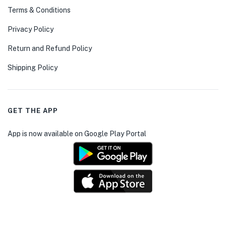
Terms & Conditions
Privacy Policy
Return and Refund Policy
Shipping Policy
GET THE APP
App is now available on Google Play Portal