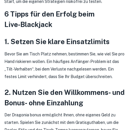
Start, um die eigenen Strategien risikofrei zu testen.
6 Tipps für den Erfolg beim
Live‑Blackjack
1. Setzen Sie klare Einsatzlimits
Bevor Sie am Tisch Platz nehmen, bestimmen Sie, wie viel Sie pro
Hand riskieren wollen. Ein häufiges Anfänger‑Problem ist das
„Tilt‑Verhalten“, bei dem Verluste nachgelesen werden. Ein
festes Limit verhindert, dass Sie Ihr Budget überschreiten.
2. Nutzen Sie den Willkommens‑ und
Bonus‑ ohne Einzahlung
Der Dragonia bonus ermöglicht Ihnen, ohne eigenes Geld zu
starten. Spielen Sie zunächst mit dem Gratisguthaben, um die