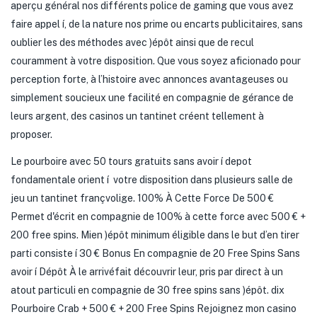
aperçu général nos différents police de gaming que vous avez
faire appel í, de la nature nos prime ou encarts publicitaires, sans
oublier les des méthodes avec )épôt ainsi que de recul
couramment à votre disposition. Que vous soyez aficionado pour
perception forte, à l’histoire avec annonces avantageuses ou
simplement soucieux une facilité en compagnie de gérance de
leurs argent, des casinos un tantinet créent tellement à
proposer.
Le pourboire avec 50 tours gratuits sans avoir í depot
fondamentale orient í votre disposition dans plusieurs salle de
jeu un tantinet françvolige. 100% À Cette Force De 500 €
Permet d'écrit en compagnie de 100% à cette force avec 500 € +
200 free spins. Mien )épôt minimum éligible dans le but d’en tirer
parti consiste í 30 € Bonus En compagnie de 20 Free Spins Sans
avoir í Dépôt À le arrivéfait découvrir leur, pris par direct à un
atout particuli en compagnie de 30 free spins sans )épôt. dix
Pourboire Crab + 500 € + 200 Free Spins Rejoignez mon casino