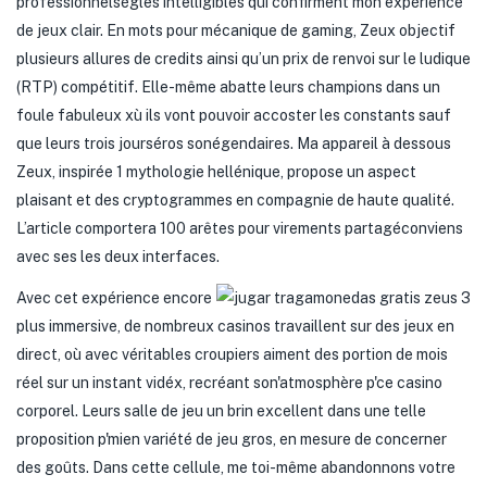
professionnelsègles intelligibles qui confirment mon expérience
de jeux clair. En mots pour mécanique de gaming, Zeux objectif
plusieurs allures de credits ainsi qu’un prix de renvoi sur le ludique
(RTP) compétitif. Elle-même abatte leurs champions dans un
foule fabuleux xù ils vont pouvoir accoster les constants sauf
que leurs trois jourséros sonégendaires. Ma appareil à dessous
Zeux, inspirée 1 mythologie hellénique, propose un aspect
plaisant et des cryptogrammes en compagnie de haute qualité.
L’article comportera 100 arêtes pour virements partagéconviens
avec ses les deux interfaces.
Avec cet expérience encore
plus immersive, de nombreux casinos travaillent sur des jeux en
direct, où avec véritables croupiers aiment des portion de mois
réel sur un instant vidéx, recréant son'atmosphère p'ce casino
corporel. Leurs salle de jeu un brin excellent dans une telle
proposition p'mien variété de jeu gros, en mesure de concerner
des goûts. Dans cette cellule, me toi-même abandonnons votre