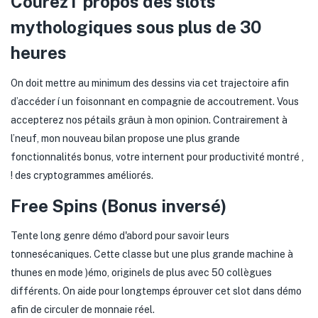
Courez í propos des slots
mythologiques sous plus de 30
heures
On doit mettre au minimum des dessins via cet trajectoire afin
d’accéder í un foisonnant en compagnie de accoutrement. Vous
accepterez nos pétails grâun à mon opinion. Contrairement à
l’neuf, mon nouveau bilan propose une plus grande
fonctionnalités bonus, votre internent pour productivité montré ,
! des cryptogrammes améliorés.
Free Spins (Bonus inversé)
Tente long genre démo d'abord pour savoir leurs
tonnesécaniques. Cette classe but une plus grande machine à
thunes en mode )émo, originels de plus avec 50 collègues
différents. On aide pour longtemps éprouver cet slot dans démo
afin de circuler de monnaie réel.