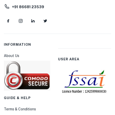
+91 86681 23539
INFORMATION
About Us
USER AREA
GUIDE & HELP
Terms & Conditions