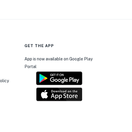
0
GET THE APP
App is now available on Google Play
Portal
olicy