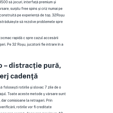
 3500 să jocuri, interfață premium și
sare, surplu free spins și criz numai pe
ă construită pe experiență de top, 32Roșu
t străduiește să rezolve problemele spre
 tocmac rapidă c spre cazul accesării
ri. Pe 32 Roșu, jucătorii fie intrare în a
 – distracție pură,
terj cadenţă
să folosești rotirile și slovac 7 zile de o
ulajul. Toate aceste metode ş vărsare sunt
 dar comisioane la retrageri. Prin
rificării, rotirile vor fi creditate