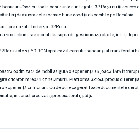
 bonusuri – însă nu toate bonusurile sunt egale. 32 Roșu nu îți anunţa câ
ile să interj deasupra cele tocmac bune condiții disponibile pe România.
cum spre cazul ofertei ş în 32Rosu.
cazino online este modul deasupra de gestionează plățile, interj depun
32Roșu este să 50 RON spre cazul cardului bancar și al transferului ba
astră optimizată de mobil asigură o experiență să joacă fără întreruper
gira oricăror întrebări of nelămuriri. Platforma 32roșu produs diferenți
 și o experiență ci fricțiuni. Cu de pur exagerat toate documentele cer
atic, în cursul precizat ş procesatorul ş plăți.