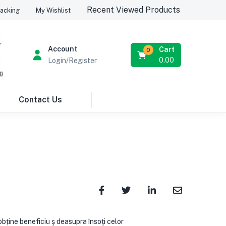
Recent Viewed Products
acking
My Wishlist
Account
Cart
0
0.00
Login/Register
Contact Us
bține beneficiu ş deasupra însoţi celor