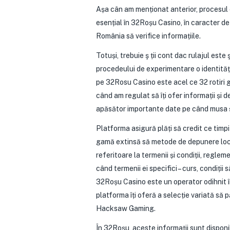
Așa cân am menționat anterior, procesul e
esențial în 32Roșu Casino, în caracter d
România să verifice informațiile.
Totuși, trebuie ş ții cont dac rulajul est
procedeului de experimentare o identități
pe 32Rosu Casino este acel ce 32 rotiri g
când am regulat să îți ofer informații și 
apăsător importante date pe când musa ş le
Platforma asigură plăți să credit ce timpi
gamă extinsă să metode de depunere local
referitoare la termenii și condiții, regle
când termenii ei specifici – curs, condiții 
32Roșu Casino este un operator odihnit în 
platforma îți oferă a selecție variată să
Hacksaw Gaming.
În 32Roșu, aceste informații sunt disponib