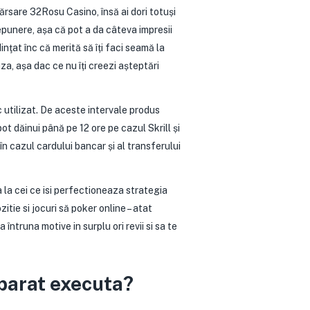
vărsare 32Rosu Casino, însă ai dori totuși
punere, așa că pot a da câteva impresii
ţat înc că merită să îți faci seamă la
, așa dac ce nu îți creezi așteptări
 utilizat. De aceste intervale produs
ot dăinui până pe 12 ore pe cazul Skrill și
în cazul cardului bancar și al transferului
 la cei ce isi perfectioneaza strategia
tie si jocuri să poker online – atat
ntruna motive in surplu ori revii si sa te
parat executa?