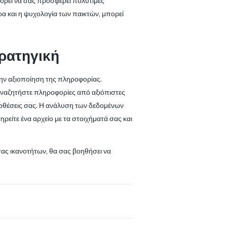
ρεί να σας προσφέρει πολύτιμες
 και η ψυχολογία των παικτών, μπορεί
ρατηγική
την αξιοποίηση της πληροφορίας.
 Αναζητήστε πληροφορίες από αξιόπιστες
υποθέσεις σας. Η ανάλυση των δεδομένων
ρείτε ένα αρχείο με τα στοιχήματά σας και
σας ικανοτήτων, θα σας βοηθήσει να