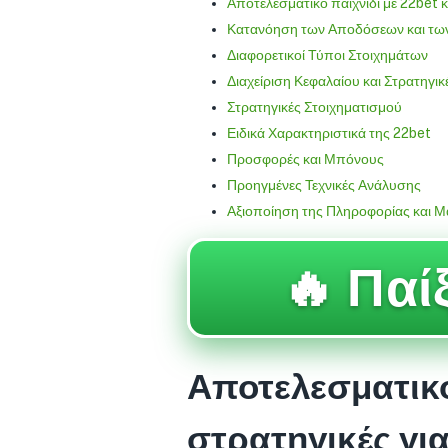
Αποτελεσματικό παιχνίδι με 22bet κα
Κατανόηση των Αποδόσεων και τω
Διαφορετικοί Τύποι Στοιχημάτων
Διαχείριση Κεφαλαίου και Στρατηγι
Στρατηγικές Στοιχηματισμού
Ειδικά Χαρακτηριστικά της 22bet
Προσφορές και Μπόνους
Προηγμένες Τεχνικές Ανάλυσης
Αξιοποίηση της Πληροφορίας και 
🔥 Παίξ
Αποτελεσματικό
στρατηγικές για