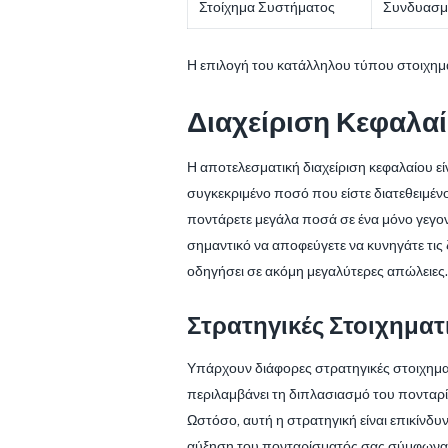
Στοίχημα Συστήματος
Συνδυασμ
Η επιλογή του κατάλληλου τύπου στοιχηματ
Διαχείριση Κεφαλαί
Η αποτελεσματική διαχείριση κεφαλαίου εί
συγκεκριμένο ποσό που είστε διατεθειμένο
ποντάρετε μεγάλα ποσά σε ένα μόνο γεγονό
σημαντικό να αποφεύγετε να κυνηγάτε τις 
οδηγήσει σε ακόμη μεγαλύτερες απώλειες.
Στρατηγικές Στοιχημα
Υπάρχουν διάφορες στρατηγικές στοιχηματ
περιλαμβάνει τη διπλασιασμό του πονταρίσ
Ωστόσο, αυτή η στρατηγική είναι επικίνδ
αύξηση του πονταρίσματός σας σύμφωνα με τ