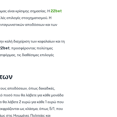
μας είναι κρίσιμης σημασίας. Η
22bet
πλές επιλογές στοιχηματισμού. Η
 ανταγωνιστικών αποδόσεων και των
ην καλή διαχείριση των κεφαλαίων και τη
22bet
, προσφέροντας πολύτιμες
ατφόρμας, τις διαθέσιμες επιλογές
άτων
ους αποδόσεων, όπως δεκαδικές,
ικό ποσό που θα λάβετε για κάθε μονάδα
 θα λάβετε 2 ευρώ για κάθε 1 ευρώ που
 εκφράζονται ως κλάσμα, όπως 5/1, που
ίως στις Ηνωμένες Πολιτείες και