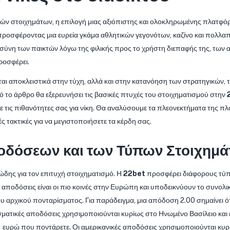
ών στοιχημάτων, η επιλογή μιας αξιόπιστης και ολοκληρωμένης πλατφόρ
 προσφέροντας μια ευρεία γκάμα αθλητικών γεγονότων, καζίνο και πολλα
οσύνη των παικτών λόγω της φιλικής προς το χρήστη διεπαφής της, των
ροσφέρει.
ται αποκλειστικά στην τύχη, αλλά και στην κατανόηση των στρατηγικών, τ
 το άρθρο θα εξερευνήσει τις βασικές πτυχές του στοιχηματισμού στην
ε τις πιθανότητες σας για νίκη. Θα αναλύσουμε τα πλεονεκτήματα της πλ
ς τακτικές για να μεγιστοποιήσετε τα κέρδη σας.
οδόσεων και των Τύπων Στοιχημ
δης για τον επιτυχή στοιχηματισμό. Η
22bet
προσφέρει διάφορους τύπ
ές αποδόσεις είναι οι πιο κοινές στην Ευρώπη και υποδεικνύουν το συνολ
αρχικού πονταρίσματος. Για παράδειγμα, μια απόδοση 2.00 σημαίνει ότι
σματικές αποδόσεις χρησιμοποιούνται κυρίως στο Ηνωμένο Βασίλειο και
ε 1 ευρώ που ποντάρετε. Οι αμερικανικές αποδόσεις χρησιμοποιούνται κυρ