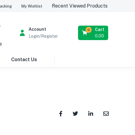
Recent Viewed Products
acking
My Wishlist
Account
Cart
0
0.00
Login/Register
Contact Us