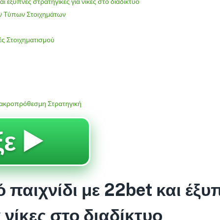
ι έξυπνες στρατηγικές για νίκες στο διαδίκτυο
ν Τύπων Στοιχημάτων
κές Στοιχηματισμού
Μακροπρόθεσμη Στρατηγική
ε ▶️
 παιχνίδι με 22bet και έξυ
 νίκες στο διαδίκτυο