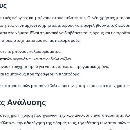
υς
τικές ενέργειες και μπόνους στους πελάτες της. Οι νέοι χρήστες μπορο
εση, ενώ οι υπάρχοντες χρήστες μπορούν να επωφεληθούν από διάφορ
εάν στοιχήματα. Είναι σημαντικό να διαβάσετε τους όρους και τις προϋ
ιτήσεις στοιχηματισμού και τις περιορισμούς.
κήστε το μπόνους καλωσορίσματος.
ητικών γεγονότων και παιχνιδιών καζίνο.
ανού στοιχηματισμού για να ποντάρετε σε πραγματικό χρόνο.
και τα μπόνους που προσφέρει η πλατφόρμα.
αι προσφορών μπορεί να βελτιώσει την εμπειρία σας στο στοίχημα και να
ές Ανάλυσης
ο στοίχημα, η χρήση προηγμένων τεχνικών ανάλυσης είναι απαραίτητη. Αυ
αθλητών, την αξιολόγηση της φόρμας τους, την εξέταση των απουσιών π