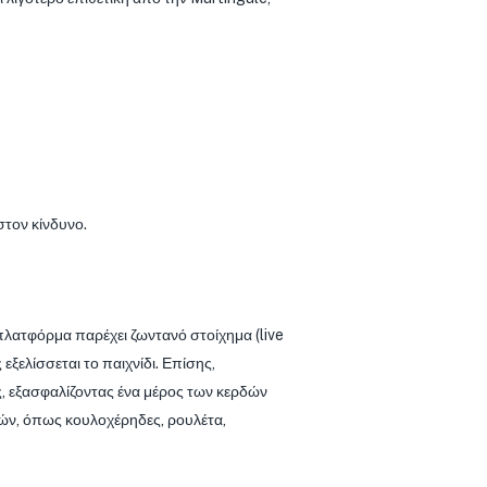
στον κίνδυνο.
πλατφόρμα παρέχει ζωντανό στοίχημα (live
ξελίσσεται το παιχνίδι. Επίσης,
ος, εξασφαλίζοντας ένα μέρος των κερδών
διών, όπως κουλοχέρηδες, ρουλέτα,