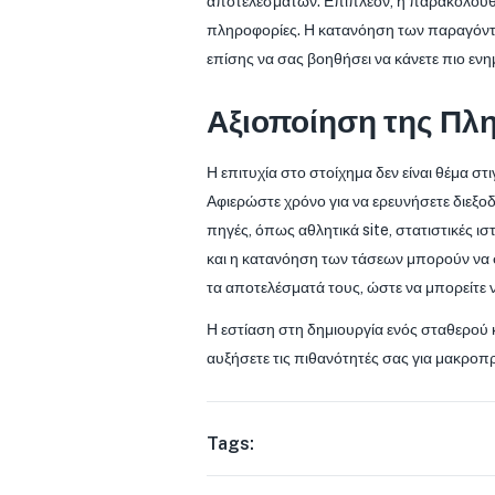
αποτελεσμάτων. Επιπλέον, η παρακολούθ
πληροφορίες. Η κατανόηση των παραγόντω
επίσης να σας βοηθήσει να κάνετε πιο εν
Αξιοποίηση της Πλ
Η επιτυχία στο στοίχημα δεν είναι θέμα σ
Αφιερώστε χρόνο για να ερευνήσετε διεξο
πηγές, όπως αθλητικά site, στατιστικές ι
και η κατανόηση των τάσεων μπορούν να σα
τα αποτελέσματά τους, ώστε να μπορείτε 
Η εστίαση στη δημιουργία ενός σταθερού 
αυξήσετε τις πιθανότητές σας για μακροπ
Tags: