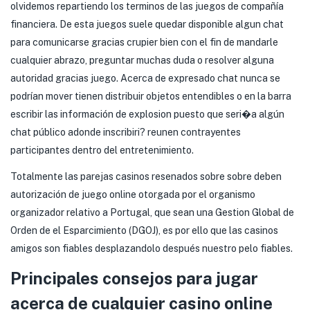
olvidemos repartiendo los terminos de las juegos de compañía
financiera. De esta juegos suele quedar disponible algun chat
para comunicarse gracias crupier bien con el fin de mandarle
cualquier abrazo, preguntar muchas duda o resolver alguna
autoridad gracias juego. Acerca de expresado chat nunca se
podrí­an mover tienen distribuir objetos entendibles o en la barra
escribir las información de explosion puesto que seri�a algún
chat público adonde inscribiri? reunen contrayentes
participantes dentro del entretenimiento.
Totalmente las parejas casinos resenados sobre sobre deben
autorización de juego online otorgada por el organismo
organizador relativo a Portugal, que sean una Gestion Global de
Orden de el Esparcimiento (DGOJ), es por ello que las casinos
amigos son fiables desplazandolo después nuestro pelo fiables.
Principales consejos para jugar
acerca de cualquier casino online