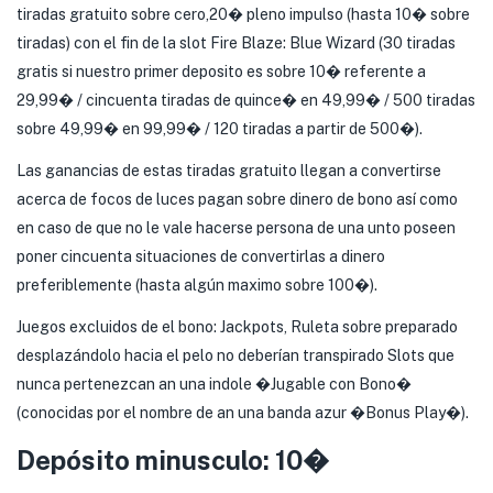
tiradas gratuito sobre cero,20� pleno impulso (hasta 10� sobre
tiradas) con el fin de la slot Fire Blaze: Blue Wizard (30 tiradas
gratis si nuestro primer deposito es sobre 10� referente a
29,99� / cincuenta tiradas de quince� en 49,99� / 500 tiradas
sobre 49,99� en 99,99� / 120 tiradas a partir de 500�).
Las ganancias de estas tiradas gratuito llegan a convertirse
acerca de focos de luces pagan sobre dinero de bono así­ como
en caso de que no le vale hacerse persona de una unto poseen
poner cincuenta situaciones de convertirlas a dinero
preferiblemente (hasta algún maximo sobre 100�).
Juegos excluidos de el bono: Jackpots, Ruleta sobre preparado
desplazándolo hacia el pelo no deberían transpirado Slots que
nunca pertenezcan an una indole �Jugable con Bono�
(conocidas por el nombre de an una banda azur �Bonus Play�).
Depósito minusculo: 10�