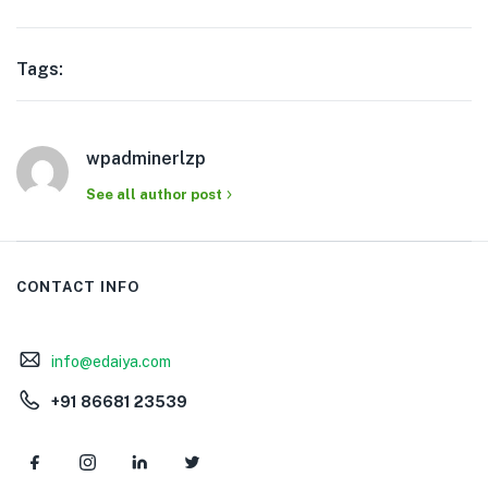
Tags:
wpadminerlzp
See all author post
CONTACT INFO
info@edaiya.com
+91 86681 23539