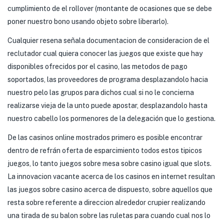
cumplimiento de el rollover (montante de ocasiones que se debe
poner nuestro bono usando objeto sobre liberarlo).
Cualquier resena señala documentacion de consideracion de el
reclutador cual quiera conocer las juegos que existe que hay
disponibles ofrecidos por el casino, las metodos de pago
soportados, las proveedores de programa desplazandolo hacia
nuestro pelo las grupos para dichos cual si no le concierna
realizarse vieja de la unto puede apostar, desplazandolo hasta
nuestro cabello los pormenores de la delegación que lo gestiona.
De las casinos online mostrados primero es posible encontrar
dentro de refrán oferta de esparcimiento todos estos tipicos
juegos, lo tanto juegos sobre mesa sobre casino igual que slots.
La innovacion vacante acerca de los casinos en internet resultan
las juegos sobre casino acerca de dispuesto, sobre aquellos que
resta sobre referente a direccion alrededor crupier realizando
una tirada de su balon sobre las ruletas para cuando cual nos lo