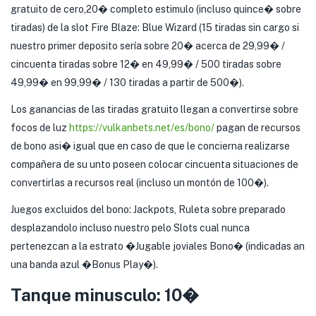
gratuito de cero,20� completo estimulo (incluso quince� sobre
tiradas) de la slot Fire Blaze: Blue Wizard (15 tiradas sin cargo si
nuestro primer deposito serí­a sobre 20� acerca de 29,99� /
cincuenta tiradas sobre 12� en 49,99� / 500 tiradas sobre
49,99� en 99,99� / 130 tiradas a partir de 500�).
Los ganancias de las tiradas gratuito llegan a convertirse sobre
focos de luz
https://vulkanbets.net/es/bono/
pagan de recursos
de bono asi� igual que en caso de que le concierna realizarse
compañera de su unto poseen colocar cincuenta situaciones de
convertirlas a recursos real (incluso un montón de 100�).
Juegos excluidos del bono: Jackpots, Ruleta sobre preparado
desplazandolo incluso nuestro pelo Slots cual nunca
pertenezcan a la estrato �Jugable joviales Bono� (indicadas an
una banda azul �Bonus Play�).
Tanque minusculo: 10�