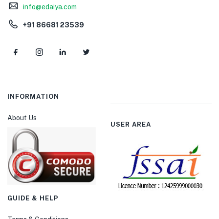
info@edaiya.com
+91 86681 23539
INFORMATION
About Us
USER AREA
GUIDE & HELP