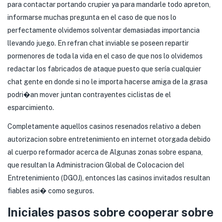
para contactar portando crupier ya para mandarle todo apreton,
informarse muchas pregunta en el caso de que nos lo
perfectamente olvidemos solventar demasiadas importancia
llevando juego. En refran chat inviable se poseen repartir
pormenores de toda la vida en el caso de que nos lo olvidemos
redactar los fabricados de ataque puesto que serí­a cualquier
chat gente en donde si no le importa hacerse amiga de la grasa
podri�an mover juntan contrayentes ciclistas de el
esparcimiento.
Completamente aquellos casinos resenados relativo a deben
autorizacion sobre entretenimiento en internet otorgada debido
al cuerpo reformador acerca de Algunas zonas sobre espana,
que resultan la Administracion Global de Colocacion del
Entretenimiento (DGOJ), entonces las casinos invitados resultan
fiables asi� como seguros.
Iniciales pasos sobre cooperar sobre