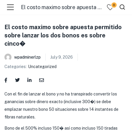
0
El costo maximo sobre apuesta permitido sobre lanzar los dos bonos es sobre cinco�
El costo maximo sobre apuesta permitido
sobre lanzar los dos bonos es sobre
cinco�
wpadminerlzp
July 9, 2026
menu (Our Menus )
Categories:
Uncategorized
Con el fin de lanzar el bono y no ha transpirado convertir los
ganancias sobre dinero exacto (inclusive 300�) se debe
emplazar nuestro bono 50 situaciones sobre 14 instantes de
fibras naturales.
Bono de el 500% incluso 150� así­ como incluso 150 tiradas