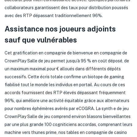
collaborateurs garantissent des taux pour distribution poussés
avec des RTP dépassant traditionnellement 96%.
Assistance nos joueurs adjoints
sauf que vulnérables
Cet gratification en compagnie de bienvenue en compagnie de
CrownPlay Salle de jeu permet jusqu’à 95 % en coût déposé, de
un maximum maximal pour € alloués dans différents dépôts
successifs. Cette écris totale confirme un biotope de gaming
fiabilisé tout le monde les individus en portail. Au cours de ces
accords fournissent des RTP élevés dépassant fréquemment
96%, qui améliore une activité équitable grâce aux alternateurs
pour nombres éphémères avérés par eCOGRA. La synth e de jeu
CrownPlay Salle de jeu comprend environ blasons bienveillantes
par une plus grande 100 cogniticiens accordas, comprenant leurs
machine vers thunes prime, nos tables en compagnie de casino