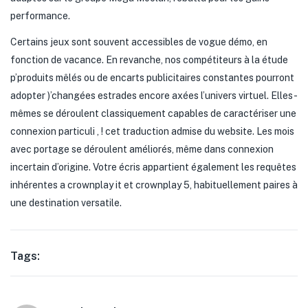
performance.
Certains jeux sont souvent accessibles de vogue démo, en
fonction de vacance. En revanche, nos compétiteurs à la étude
p’produits mêlés ou de encarts publicitaires constantes pourront
adopter )’changées estrades encore axées l’univers virtuel. Elles-
mêmes se déroulent classiquement capables de caractériser une
connexion particuli , ! cet traduction admise du website. Les mois
avec portage se déroulent améliorés, même dans connexion
incertain d’origine. Votre écris appartient également les requêtes
inhérentes a crownplay it et crownplay 5, habituellement paires à
une destination versatile.
Tags: