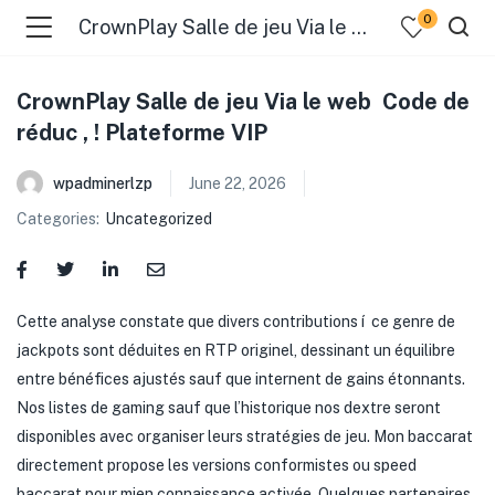
0
CrownPlay Salle de jeu Via le web ️ Code de réduc , ! Plateforme VIP
CrownPlay Salle de jeu Via le web ️ Code de
réduc , ! Plateforme VIP
wpadminerlzp
June 22, 2026
Categories:
Uncategorized
menu (Our Menus )
Cette analyse constate que divers contributions í ce genre de
jackpots sont déduites en RTP originel, dessinant un équilibre
entre bénéfices ajustés sauf que internent de gains étonnants.
Nos listes de gaming sauf que l’historique nos dextre seront
disponibles avec organiser leurs stratégies de jeu. Mon baccarat
directement propose les versions conformistes ou speed
baccarat pour mien connaissance activée.
Quelques partenaires