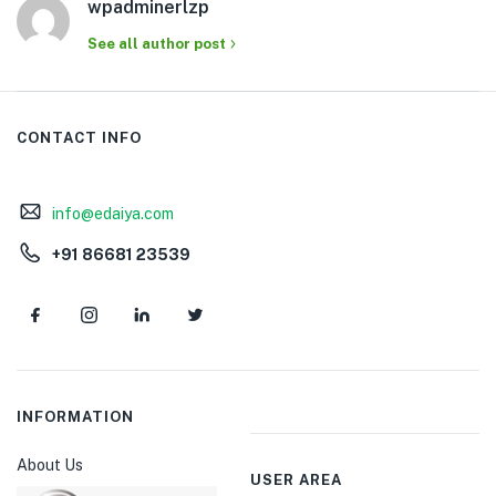
wpadminerlzp
See all author post
CONTACT INFO
info@edaiya.com
+91 86681 23539
INFORMATION
About Us
USER AREA