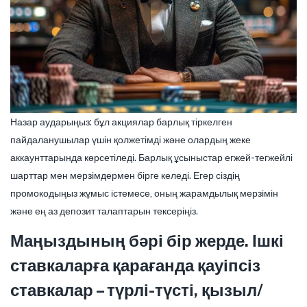
Назар аударыңыз: бұл акциялар барлық тіркелген
пайдаланушылар үшін қолжетімді және олардың жеке
аккаунттарында көрсетіледі. Барлық ұсыныстар егжей-тегжейлі
шарттар мен мерзімдермен бірге келеді. Егер сіздің
промокодыңыз жұмыс істемесе, оның жарамдылық мерзімін
және ең аз депозит талаптарын тексеріңіз.
Маңыздының бәрі бір жерде. Ішкі
ставкаларға қарағанда қауіпсіз
ставкалар – түрлі-түсті, қызыл/