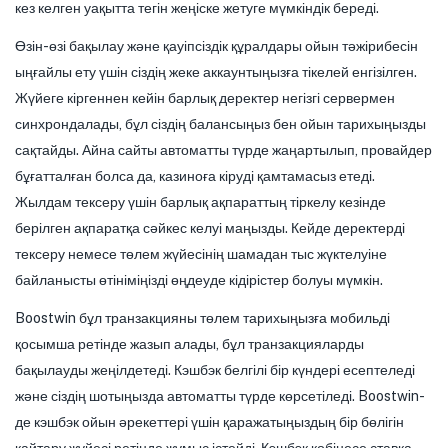
кез келген уақытта тегін жеңіске жетуге мүмкіндік береді.
Өзін-өзі бақылау және қауіпсіздік құралдары ойын тәжірибесін
ыңғайлы ету үшін сіздің жеке аккаунтыңызға тікелей енгізілген.
Жүйеге кіргеннен кейін барлық деректер негізгі сервермен
синхрондалады, бұл сіздің балансыңыз бен ойын тарихыңызды
сақтайды. Айна сайты автоматты түрде жаңартылып, провайдер
бұғатталған болса да, казиноға кіруді қамтамасыз етеді.
Жылдам тексеру үшін барлық ақпараттың тіркелу кезінде
берілген ақпаратқа сәйкес келуі маңызды. Кейде деректерді
тексеру немесе төлем жүйесінің шамадан тыс жүктелуіне
байланысты өтініміңізді өңдеуде кідірістер болуы мүмкін.
Boostwin бұл транзакцияны төлем тарихыңызға мобильді
қосымша ретінде жазып алады, бұл транзакцияларды
бақылауды жеңілдетеді. Кэшбэк белгілі бір күндері есептеледі
және сіздің шотыңызда автоматты түрде көрсетіледі. Boostwin-
де кэшбэк ойын әрекеттері үшін қаражатыңыздың бір бөлігін
қайтару жүйесі ретінде жұмыс істейді. Кэшбэк көбінесе ставка