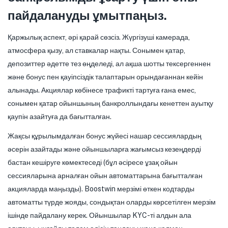
пайдалануды ұмытпаңыз.
Қаржылық аспект, әрі қарай сөзсіз. Жүргізуші камерада,
атмосфера қызу, ал ставкалар нақты. Сонымен қатар,
депозиттер әдетте тез өңделеді, ал ақша шотты тексергеннен
және бонус пен қауіпсіздік талаптарын орындағаннан кейін
алынады. Акциялар көбінесе трафикті тартуға ғана емес,
сонымен қатар ойыншының банкроллындағы кенеттен ауытқу
қаупін азайтуға да бағытталған.
Жақсы құрылымдалған бонус жүйесі нашар сессиялардың
әсерін азайтады және ойыншыларға жағымсыз кезеңдерді
бастан кешіруге көмектеседі (бұл әсіресе ұзақ ойын
сессияларына арналған ойын автоматтарына бағытталған
акцияларда маңызды). Boostwin мерзімі өткен кодтарды
автоматты түрде жояды, сондықтан оларды көрсетілген мерзім
ішінде пайдалану керек. Ойыншылар KYC-ті алдын ала