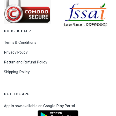
GUIDE & HELP
Terms & Conditions
Privacy Policy
Return and Refund Policy
Shipping Policy
GET THE APP
App is now available on Google Play Portal