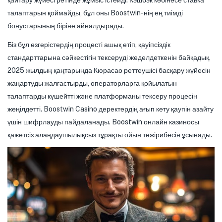
талаптарын қоймайды, бұл оны Boostwin-нің ең тиімді
бонустарының біріне айналдырады.
Біз бұл өзгерістердің процесті ашық етіп, қауіпсіздік
стандарттарына сәйкестігін тексеруді жеделдеткенін байқадық.
2025 жылдың қаңтарында Кюрасао реттеушісі басқару жүйесін
жаңартуды жалғастырды, операторларға қойылатын
талаптарды күшейтті және платформаны тексеру процесін
жеңілдетті. Boostwin Casino деректердің ағып кету қаупін азайту
үшін шифрлауды пайдаланады. Boostwin онлайн казиносы
қажетсіз алаңдаушылықсыз тұрақты ойын тәжірибесін ұсынады.