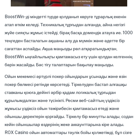
BoostWin-ді міндетті түрде қолданып көруге тұрарлық екенін
атап өткім келеді. Техникалық тұрғыдан алғанда, айна негізгі
жүйе сияқты жұмыс істейді, бірақ басқа домендік атауға ие. 1000
теңгеден басталатын ақшаны алу да мүмкін және әдетте бір
сағаттан аспайды. Ақша маңызды рөл атқаратындықтан,
BoostWin ыңғайлылықты қамтамасыз ету үшін қолдан келгеннің
бәрін жасайды. Бәс тігу талаптарын бақылау маңызды.
Ойын мекемесі әртүрлі покер ойындарын ұсынады және өзін
покер бөлмесі ретінде көрсетеді. Тіркелуден бастап алғашқы
ставканы қоюға дейінгі әрбір қадам логикалық тұрғыдан
құрылымдалған және түсінікті. Ресми веб-сайттың үздіксіз
жұмысы үздіксіз ойын тәжірибесін қамтамасыз етеді және
ойыншы деректерін қорғайды. Тіркелу бір минутты алады, содан
кейін ойыншылар өздерінің жеке аккаунттарына кіре алады.
ROX Casino ойын автоматтары тәулік бойы қолжетімді, бұл сізге