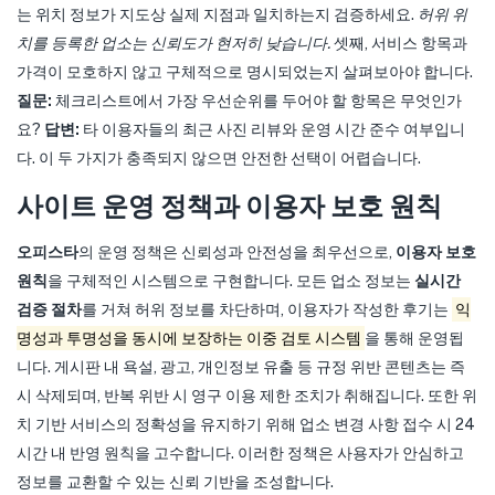
는 위치 정보가 지도상 실제 지점과 일치하는지 검증하세요.
허위 위
치를 등록한 업소는 신뢰도가 현저히 낮습니다.
셋째, 서비스 항목과
가격이 모호하지 않고 구체적으로 명시되었는지 살펴보아야 합니다.
질문:
체크리스트에서 가장 우선순위를 두어야 할 항목은 무엇인가
요?
답변:
타 이용자들의 최근 사진 리뷰와 운영 시간 준수 여부입니
다. 이 두 가지가 충족되지 않으면 안전한 선택이 어렵습니다.
사이트 운영 정책과 이용자 보호 원칙
오피스타
의 운영 정책은 신뢰성과 안전성을 최우선으로,
이용자 보호
원칙
을 구체적인 시스템으로 구현합니다. 모든 업소 정보는
실시간
검증 절차
를 거쳐 허위 정보를 차단하며, 이용자가 작성한 후기는
익
명성과 투명성을 동시에 보장하는 이중 검토 시스템
을 통해 운영됩
니다. 게시판 내 욕설, 광고, 개인정보 유출 등 규정 위반 콘텐츠는 즉
시 삭제되며, 반복 위반 시 영구 이용 제한 조치가 취해집니다. 또한 위
치 기반 서비스의 정확성을 유지하기 위해 업소 변경 사항 접수 시 24
시간 내 반영 원칙을 고수합니다. 이러한 정책은 사용자가 안심하고
정보를 교환할 수 있는 신뢰 기반을 조성합니다.