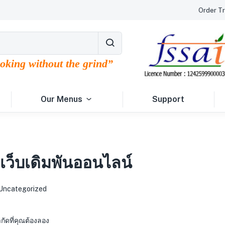
Order Tr
ooking without the grind”
Our Menus
Support
ว็บเดิมพันออนไลน์
Uncategorized
กัดที่คุณต้องลอง