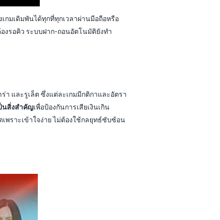
งเกมเดิมพันได้ทุกที่ทุกเวลาผ่านมือถือหรือ
่ต้องรอคิว ระบบฝาก-ถอนอัตโนมัติยังทำ
า และรูเล็ต ซึ่งแต่ละเกมมีกติกาและอัตรา
นสิ่งสำคัญ
เพื่อป้องกันการเสียเงินเกิน
พราะเข้าใจง่าย ไม่ต้องใช้กลยุทธ์ซับซ้อน