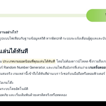
งานอย่างไร?
รูปแบบไพ่เทียบกับฐานข้อมูลสถิติ หากผิดปกติ ระบบจะแจ้งเตือนผู้ดูแลและบั
ล่นได้ทันที
่น
ประเภทเกมยอดนิยมที่คุณเล่นได้ทันที
โดยไม่ต้องดาวน์โหลด ซึ่งรวมถึง
วร์ Random Number Generator, และเกมไพ่เสือมังกรที่เล่นง่าย
เกมสล็อตออ
ามสมจริง เกมเหล่านี้เข้าถึงได้ทันทีผ่านเบราว์เซอร์บนมือถือหรือคอมพิวเตอร์ 
ือเกมโต๊ะ
ริ่มระบบโดยอัตโนมัติ
ภัย และเริ่มเดิมพันด้วยเครดิตจริงหรือทดลอง