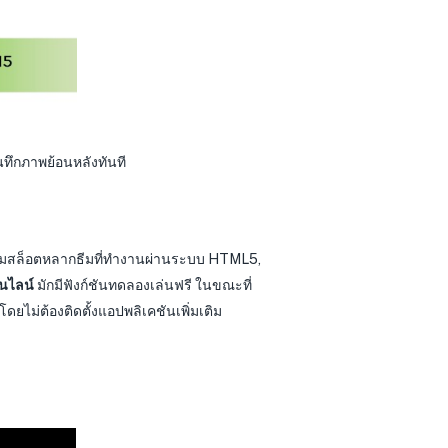
นทึกภาพย้อนหลังทันที
เกมสล็อตหลากธีมที่ทำงานผ่านระบบ HTML5,
นไลน์
มักมีฟังก์ชันทดลองเล่นฟรี ในขณะที่
โดยไม่ต้องติดตั้งแอปพลิเคชันเพิ่มเติม