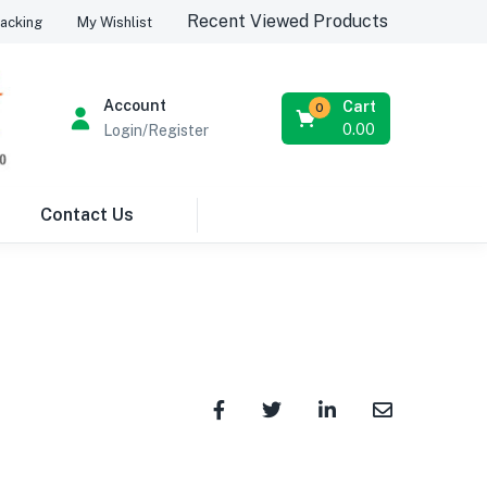
Recent Viewed Products
acking
My Wishlist
Account
Cart
0
0.00
Login/Register
Contact Us