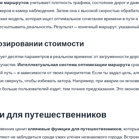
ки маршрутов
учитывает плотность трафика, состояние дорог и даж
еров и камер наблюдения. Затем она с высокой скоростью обрабат
ская модель, которая ищет оптимальное сочетание времени в пути и
есчитывать реальность.
Результат — конечный маршрут, указанный
нозировании стоимости
ет десятки параметров в реальном времени: от загруженности дорог
участке.
Интеллектуальная система оптимизации маршрута
срав
 путь — в зависимости от твоих приоритетов. Если ты задал цель, 
чше свернуть, чтобы избежать затора. Например, при аварии он мгно
больше пользователей ездит, тем точнее предсказания. Это эконом
и для путешественников
твенник ценит
ключевые функции для путешественников
, котор
ляют не заблудиться среди узких улочек незнакомого города. Встро