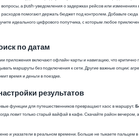
вопросы, а push-уведомления о задержках рейсов или изменениях 
р расходов помогают держать бюджет под контролем. Добавьте сюда
учите идеального цифрового попутчика, с которым любое приключ
оиск по датам
и приложения включают офлайн-карты и навигацию, что критично п
вать маршруты без подключения к сети. Другие важные опции: агре
омит время и деньги в поездке.
настройки результатов
ючевые функции для путешественников превращают хаос в маршрут.
Б
огда ловит только старый вайфай в кафе. Скачайте район вечером, 
еню и указатели в реальном времени. Больше не тыкаете пальцем в с