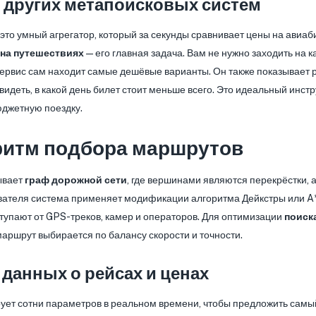
 других метапоисковых систем
это умный агрегатор, который за секунды сравнивает цены на авиаби
 на путешествиях
— его главная задача. Вам не нужно заходить на 
 сервис сам находит самые дешёвые варианты. Он также показывает
видеть, в какой день билет стоит меньше всего. Это идеальный инстр
юджетную поездку.
оритм подбора маршрутов
ывает
граф дорожной сети
, где вершинами являются перекрёстки, 
ователя система применяет модификации алгоритма Дейкстры или A
ступают от GPS-треков, камер и операторов. Для оптимизации
поиск
аршрут выбирается по балансу скорости и точности.
данных о рейсах и ценах
ет сотни параметров в реальном времени, чтобы предложить самый