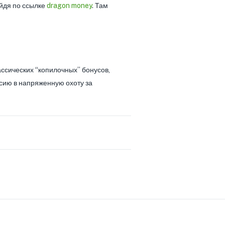
ейдя по ссылке
dragon money
. Там
ссических “копилочных” бонусов,
сию в напряженную охоту за