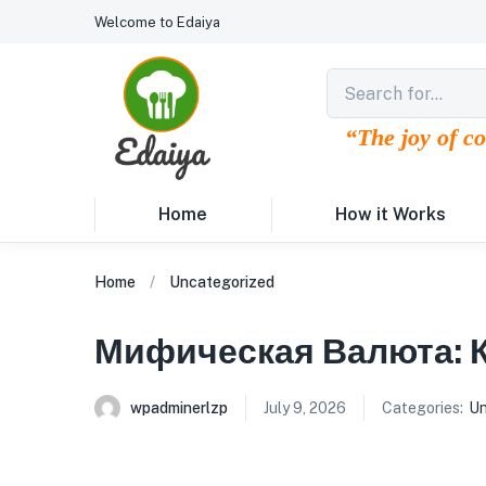
Welcome to Edaiya
“The joy of c
Home
How it Works
Home
Uncategorized
Мифическая Валюта: 
wpadminerlzp
July 9, 2026
Categories:
Un