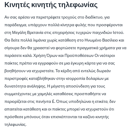
Κινητές κινητής τηλεφωνίας
Αν σας αρέσει να περιστρέφετε τροχούς στο διαδίκτυο, για
παράδειγμα, υπάρχουν πολλά κίνητρα φυλής που προσφέρονται
στη Μεγάλη Βρετανία στις επιχειρήσεις τυχερών παιχνιδιών Ιστού.
Θα δείτε πολλά λιμάνια χωρίς κατάθεση στο Ηνωμένο Βασίλειο και
σίγουρα δεν θα χρειαστεί να φορτώσετε πραγματικά χρήματα για να
περάσετε καλά. Χρήση Όρων και Προϋποθέσεων Οι νεότεροι
παίκτες πρέπει να εγγραφούν σε μια έγκυρη κάρτα για να σας
βοηθήσουν να ισχυριστείτε. Τα κέρδη από εντελώς δωρεάν
περιστροφές καταβλήθηκαν στην ισορροπία δολαρίων με
δυνατότητα ανάληψης. Η μέγιστη αποσύνδεση για τους
συμμετέχοντες με χαμηλές καταθέσεις προσπαθήστε να
περιορίζεται στις πενήντα £. Όπως υποδηλώνει η ετικέτα, δεν
απαιτείται κατάθεση και οι παίκτες μπορεί να ισχυριστούν ότι
πρόσθεσε μπόνους όταν επισκέπτονται τα καζίνο κινητής
τηλεφωνίας.