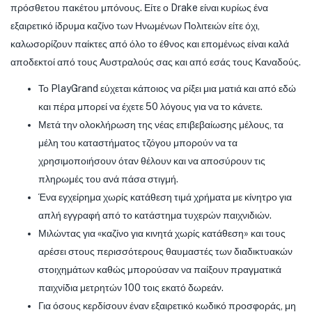
πρόσθετου πακέτου μπόνους. Είτε ο Drake είναι κυρίως ένα
εξαιρετικό ίδρυμα καζίνο των Ηνωμένων Πολιτειών είτε όχι,
καλωσορίζουν παίκτες από όλο το έθνος και επομένως είναι καλά
αποδεκτοί από τους Αυστραλούς σας και από εσάς τους Καναδούς.
Το PlayGrand εύχεται κάποιος να ρίξει μια ματιά και από εδώ
και πέρα ​​μπορεί να έχετε 50 λόγους για να το κάνετε.
Μετά την ολοκλήρωση της νέας επιβεβαίωσης μέλους, τα
μέλη του καταστήματος τζόγου μπορούν να τα
χρησιμοποιήσουν όταν θέλουν και να αποσύρουν τις
πληρωμές του ανά πάσα στιγμή.
Ένα εγχείρημα χωρίς κατάθεση τιμά χρήματα με κίνητρο για
απλή εγγραφή από το κατάστημα τυχερών παιχνιδιών.
Μιλώντας για «καζίνο για κινητά χωρίς κατάθεση» και τους
αρέσει στους περισσότερους θαυμαστές των διαδικτυακών
στοιχημάτων καθώς μπορούσαν να παίξουν πραγματικά
παιχνίδια μετρητών 100 τοις εκατό δωρεάν.
Για όσους κερδίσουν έναν εξαιρετικό κωδικό προσφοράς, μη