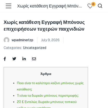
0
Χωρίς κατάθεση Εγγραφή Μπόνους επιχειρήσεων τυχερών παιχνιδιών
Χωρίς κατάθεση Εγγραφή Μπόνους
επιχειρήσεων τυχερών παιχνιδιών
wpadminerlzp
July 9, 2026
Categories:
Uncategorized
menu (Our Menus )
Άρθρα
Ποιο είναι το καλύτερο καζίνο μπόνους χωρίς
κατάθεση;
Τι είναι τα δωρεάν μπόνους περιστροφής;
20 £ Εντελώς δωρεάν μπόνους τοπικού