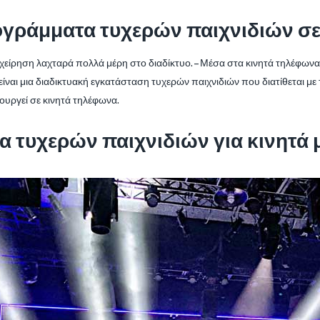
ογράμματα τυχερών παιχνιδιών σε
ιχείρηση λαχταρά πολλά μέρη στο διαδίκτυο. – Μέσα στα κινητά τηλέφωνα 
τά είναι μια διαδικτυακή εγκατάσταση τυχερών παιχνιδιών που διατίθεται 
ιτουργεί σε κινητά τηλέφωνα.
α τυχερών παιχνιδιών για κινητά μ