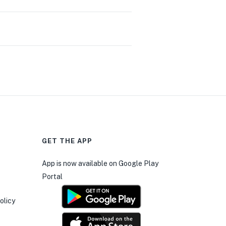
0
GET THE APP
App is now available on Google Play
Portal
olicy