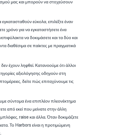
σμού μας και μπορούν να στοχεύσουν
 εγκατασταθούν εύκολα, επιλέξτε έναν
σετε χρόνο για να εγκαταστήσετε ένα
νεπιφύλακτα να δοκιμάσετε και τα δύο και
άντα διαθέσιμα σε παίκτες με πραγματικά
δεν έχουν ληφθεί. Κατανοούμε ότι άλλοι
κατηγορίες αξιολόγησης οδηγούν στη
πτομέρειες, δείτε πώς επιταχύνουμε τις
ουμε σύντομα ένα επιπλέον πλεονέκτημα
ετε από εκεί που μείνατε στην άλλη
πλόφες, raise και άλλα. Όταν δοκιμάζετε
ματα. Το Harbors είναι η προτιμώμενη
.