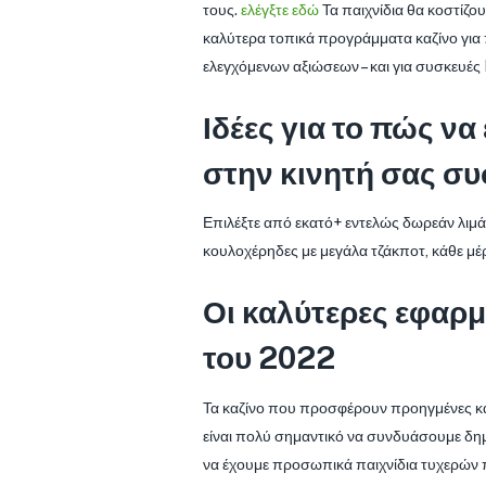
τους.
ελέγξτε εδώ
Τα παιχνίδια θα κοστίζο
καλύτερα τοπικά προγράμματα καζίνο για 
ελεγχόμενων αξιώσεων – και για συσκευές 
Ιδέες για το πώς ν
στην κινητή σας σ
Επιλέξτε από εκατό+ εντελώς δωρεάν λιμάν
κουλοχέρηδες με μεγάλα τζάκποτ, κάθε μέρ
Οι καλύτερες εφαρμ
του 2022
Τα καζίνο που προσφέρουν προηγμένες κα
είναι πολύ σημαντικό να συνδυάσουμε δημ
να έχουμε προσωπικά παιχνίδια τυχερών π