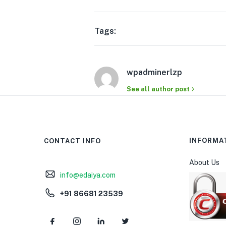
Tags:
wpadminerlzp
See all author post
INFORMA
CONTACT INFO
About Us
info@edaiya.com
+91 86681 23539