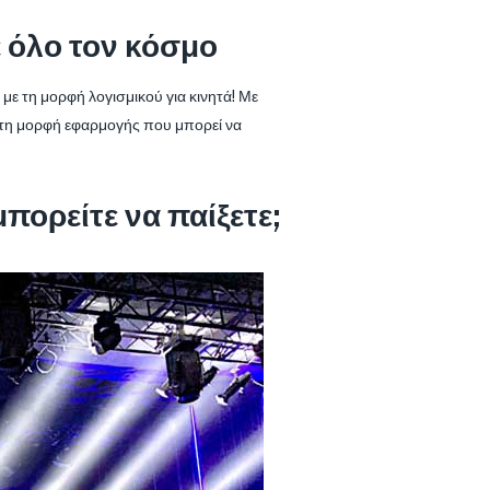
 όλο τον κόσμο
με τη μορφή λογισμικού για κινητά! Με
με τη μορφή εφαρμογής που μπορεί να
πορείτε να παίξετε;