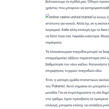
βελτιώσουμε τα σχέδιά μας. Οδηγώ προσ
χρήστες που μπορούν να κατηγοριοποιηθού
Για όσους 
ιστότοπο για κινητά. Αλλά όχι, αν η εικόν
λογισμικό. Κάθε άλλη επιλογή έχει τα δικ
να δείτε ποια σας ταιριάζει καλύτερα. Με
νομίσματα.
Τα ολοκαίνουργια παιχνίδια μπορεί να δια
επαγγελματίες αξίζουν περισσότερα από κά
βαθμολογία του νέου καζίνο. Κατανοήστε τ
επιχειρήσεις τυχερών παιχνιδιών εδώ.
Έτσι, η νεότερη ομάδα στατιστικών ακολο
του Pokerist. Αυτό σημαίνει ότι μπορείτε
μονάδα. Για να συμπληρώσετε τη νέα δημό
στο τρέξιμο, έχετε πρόσβαση σε ορισμένα 
επιλογή, μπορείτε επίσης να επιλέξετε μπ