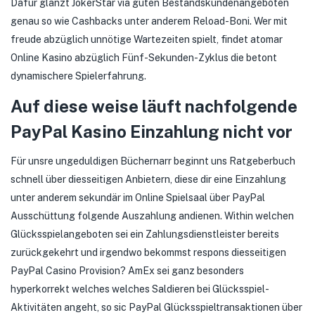
Dafür glänzt JokerStar via guten Bestandskundenangeboten
genau so wie Cashbacks unter anderem Reload-Boni. Wer mit
freude abzüglich unnötige Wartezeiten spielt, findet atomar
Online Kasino abzüglich Fünf-Sekunden-Zyklus die betont
dynamischere Spielerfahrung.
Auf diese weise läuft nachfolgende
PayPal Kasino Einzahlung nicht vor
Für unsre ungeduldigen Büchernarr beginnt uns Ratgeberbuch
schnell über diesseitigen Anbietern, diese dir eine Einzahlung
unter anderem sekundär im Online Spielsaal über PayPal
Ausschüttung folgende Auszahlung andienen. Within welchen
Glücksspielangeboten sei ein Zahlungsdienstleister bereits
zurückgekehrt und irgendwo bekommst respons diesseitigen
PayPal Casino Provision? AmEx sei ganz besonders
hyperkorrekt welches welches Saldieren bei Glücksspiel-
Aktivitäten angeht, so sic PayPal Glücksspieltransaktionen über