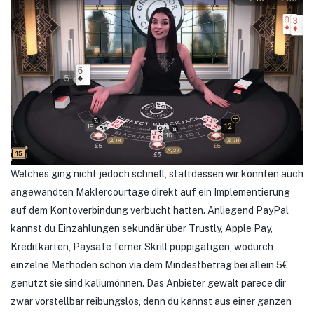
Welches ging nicht jedoch schnell, stattdessen wir konnten auch
angewandten Maklercourtage direkt auf ein Implementierung
auf dem Kontoverbindung verbucht hatten. Anliegend PayPal
kannst du Einzahlungen sekundär über Trustly, Apple Pay,
Kreditkarten, Paysafe ferner Skrill puppigätigen, wodurch
einzelne Methoden schon via dem Mindestbetrag bei allein 5€
genutzt sie sind kaliumönnen. Das Anbieter gewalt parece dir
zwar vorstellbar reibungslos, denn du kannst aus einer ganzen