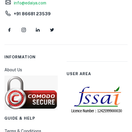
info@edaiya.com
+91 86681 23539
INFORMATION
About Us
USER AREA
GUIDE & HELP
Terms & Conditions