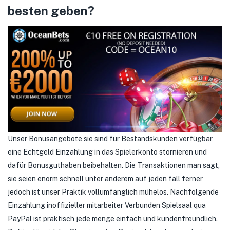
besten geben?
Unser Bonusangebote sie sind für Bestandskunden verfügbar,
eine Echtgeld Einzahlung in das Spielerkonto stornieren und
dafür Bonusguthaben beibehalten. Die Transaktionen man sagt,
sie seien enorm schnell unter anderem auf jeden fall ferner
jedoch ist unser Praktik vollumfänglich mühelos. Nachfolgende
Einzahlung inoffizieller mitarbeiter Verbunden Spielsaal qua
PayPal ist praktisch jede menge einfach und kundenfreundlich.